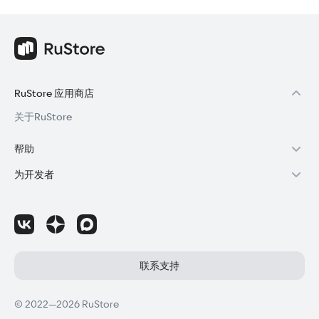
RuStore 应用商店
关于RuStore
帮助
RuStore用户帮助
为开发者
购买与退款
通过RuStore赚钱
RuStore授权
成为开发者
应用程序更新失败
访问RuStore控制台
如何为应用程序撰写评论
RuStore SDK（技术手册)
联系支持
国外公司注册
© 2022—2026 RuStore
分销协议