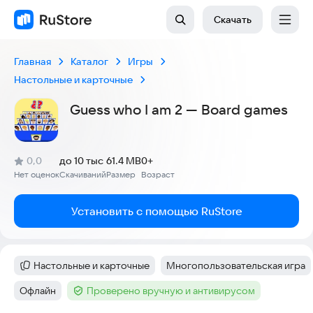
Скачать
Главная
Каталог
Игры
Настольные и карточные
Guess who I am 2 — Board games
(
)
0,0
до 10 тыс
61.4 MB
0+
Рейтинг:
Нет оценок
Скачиваний
Размер
Возраст
:
:
:
Установить с помощью RuStore
Настольные и карточные
Многопользовательская игра
Категория
:
Тег
:
Офлайн
Проверено вручную и антивирусом
Тег
:
Тег
: