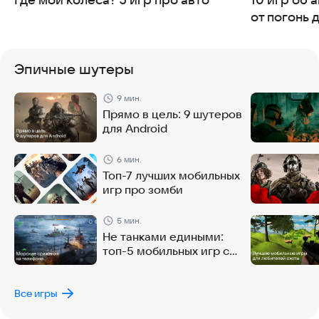
Где мои колеса? 5 игр про авто
10 игр об 
от погонь 
Эпичные шутеры
9 мин.
Прямо в цель: 9 шутеров
для Android
6 мин.
Топ-7 лучших мобильных
игр про зомби
5 мин.
Не танками едиными:
топ-5 мобильных игр с
элементами морских
сражений
Все игры