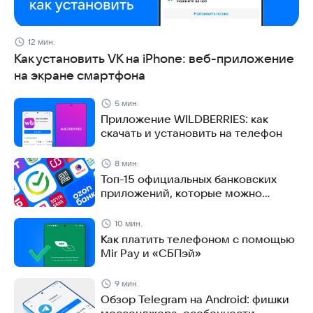
12 мин.
Как установить VK на iPhone: веб-приложение
на экране смартфона
5 мин.
Приложение WILDBERRIES: как
скачать и установить на телефон
8 мин.
Топ-15 официальных банковских
приложений, которые можно
скачать в RuStore. Часть 1
10 мин.
Как платить телефоном с помощью
Mir Pay и «СБПэй»
9 мин.
Обзор Telegram на Android: фишки
мессенджера, особенности