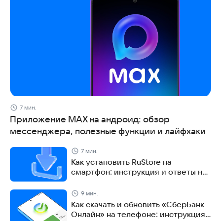
7 мин.
Приложение MAX на андроид: обзор
мессенджера, полезные функции и лайфхаки
7 мин.
Как установить RuStore на
смартфон: инструкция и ответы на
популярные вопросы
9 мин.
Как скачать и обновить «СберБанк
Онлайн» на телефоне: инструкция