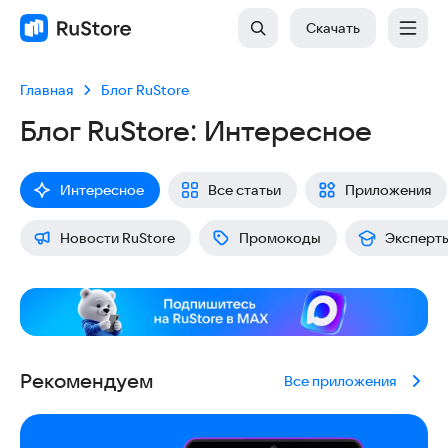
Скачать
Главная
Блог RuStore
Блог RuStore: Интересное
Интересное
Все статьи
Приложения
Новости RuStore
Промокоды
Эксперт
Рекомендуем
Все приложения