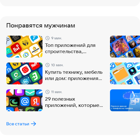
Понравятся мужчинам
9 мин.
Топ приложений для
строительства,
ремонта, дома и дачи
10 мин.
Купить технику, мебель
или дом: приложения
для крупных
приобретений
11 мин.
29 полезных
приложений, которые
точно должны быть на
вашем смартфоне
Все статьи