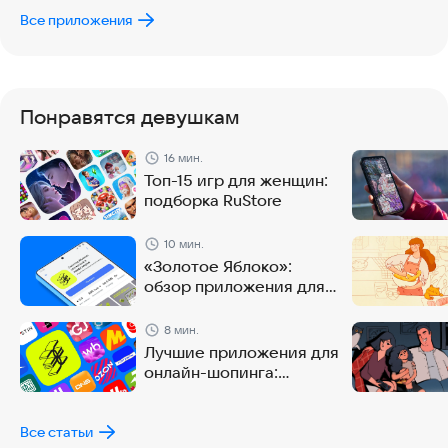
Все приложения
Понравятся девушкам
16 мин.
Топ-15 игр для женщин:
подборка RuStore
10 мин.
«Золотое Яблоко»:
обзор приложения для
покупки косметики
8 мин.
Лучшие приложения для
онлайн-шопинга:
одежда, техника,
косметика и украшения
— в один клик
Все статьи