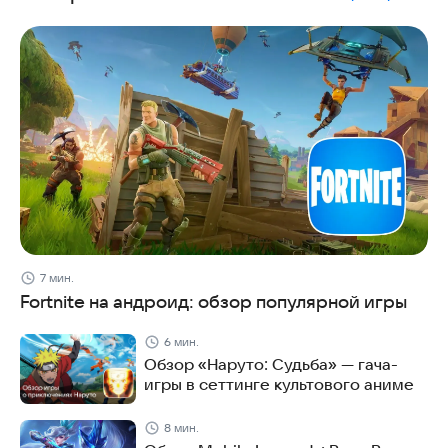
7 мин.
Fortnite на андроид: обзор популярной игры
6 мин.
Обзор «Наруто: Судьба» — гача-
игры в сеттинге культового аниме
8 мин.