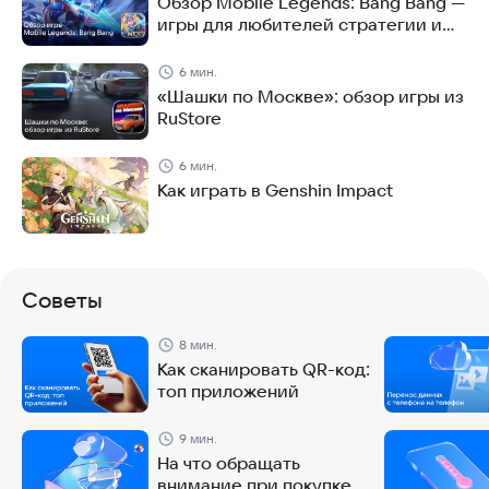
Обзор Mobile Legends: Bang Bang —
игры для любителей стратегии и
экшена
6 мин.
«Шашки по Москве»: обзор игры из
RuStore
6 мин.
Как играть в Genshin Impact
Советы
8 мин.
Как сканировать QR-код:
топ приложений
9 мин.
На что обращать
внимание при покупке