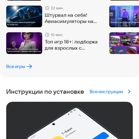
22 мин.
Штурвал на себя!
Авиасимуляторы на
смартфон: топ лучших
игр в RuStore
10 мин.
Топ игр 18+: подборка
для взрослых с
элементами эротики
Все игры
Инструкции по установке
Все инструкции