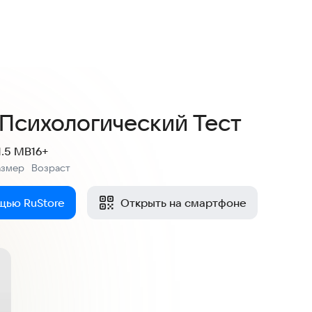
Психологический Тест
1.5 MB
16+
азмер
Возраст
:
щью RuStore
Открыть на смартфоне