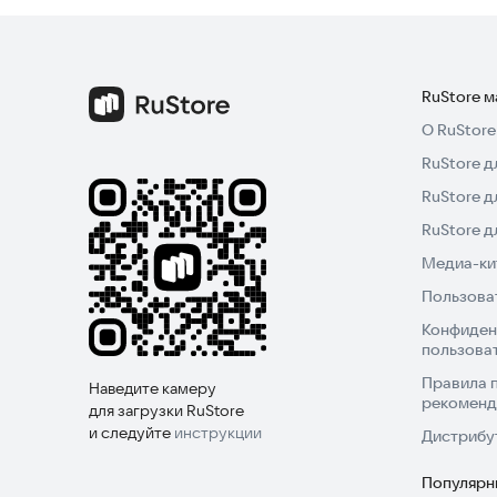
RuStore 
О RuStore
RuStore д
RuStore д
RuStore 
Медиа-кит
Пользова
Конфиден
пользова
Правила 
Наведите камеру
рекоменд
для загрузки RuStore
и следуйте
инструкции
Дистрибу
Популярн