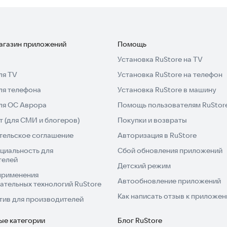
магазин приложений
Помощь
Установка RuStore на TV
ля TV
Установка RuStore на телефон
ля телефона
Установка RuStore в машину
для ОС Аврора
Помощь пользователям RuStor
 (для СМИ и блогеров)
Покупки и возвраты
тельское соглашение
Авторизация в RuStore
циальность для
Сбой обновления приложений
телей
Детский режим
применения
Автообновление приложений
ательных технологий RuStore
Как написать отзыв к приложе
тив для производителей
ые категории
Блог RuStore