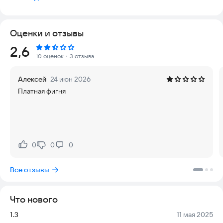
Ключевые функции
- Обнаружение инфракрасных камер: Использует камеру и
фонарик для выявления ИК-излучения.
Оценки и отзывы
- Обнаружение магнитного поля: Анализирует магнитные
аномалии с порогами (79 и 100 µT).
Рейтинг:
2,6
- Сканер разрешений приложений: Показывает приложения
10 оценок
・3 отзыва
с заданными правами.
- Настройки приватности (Android 12+): Управление
Алексей
24 июн 2026
конфиденциальностью.
Платная фигня
- Полезная информация: Советы по использованию.
Как использовать
Инфракрасное излучение
1. Дайте разрешение на камеру.
- Используйте ИК-пульт и фонарик для обнаружения.
0
0
0
Нравится:
Не нравится:
Магнитное поле
Все отзывы
1. Дайте разрешение на датчики.
- Сканируйте, калибруйте устройством (восьмёрка),
найдите положение датчика.
Что нового
Разрешения приложений
Версия:
Дата:
1.3
11 мая 2025
1. Дайте доступ к списку приложений.