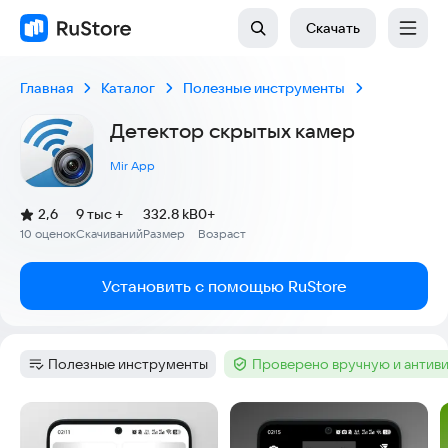
Скачать
Главная
Каталог
Полезные инструменты
Детектор скрытых камер
Mir App
(
)
2,6
9 тыс +
332.8 kB
0+
Рейтинг:
10 оценок
Скачиваний
Размер
Возраст
:
:
:
Установить с помощью RuStore
Полезные инструменты
Проверено вручную и антив
Категория
:
Тег
:
Скриншоты