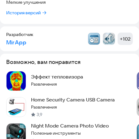
Мелкие улучшения
- Ждите результатов (количество, детали).
История версий
Важно
- Инструменты не гарантируют 100% обнаружения камер.
Используйте с другими методами и логикой.
Разработчик
- Требуются разрешения и настройки для работы.
+
102
Mir App
Возможно, вам понравится
Эффект тепловизора
Развлечения
Home Security Camera USB Camera
Развлечения
3,9
Night Mode Camera Photo Video
Полезные инструменты