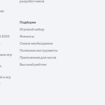
разработчиков
нию
Подборки
Игровой набор
 2025
Финансы
-
Самое необходимое
Полезные инструменты
вке игр
Приложения для часов
Высокий рейтинг
и,
 и игр
V