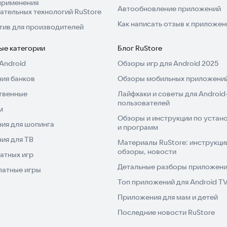
применения
Автообновление приложений
ательных технологий RuStore
Как написать отзыв к приложе
тив для производителей
ые категории
Блог RuStore
Android
Обзоры игр для Android 2025
ия банков
Обзоры мобильных приложений
твенные
Лайфхаки и советы для Android
пользователей
м
Обзоры и инструкции по устано
ия для шопинга
и программ
ия для ТВ
Материалы RuStore: инструкци
обзоры, новости
атных игр
Детальные разборы приложений
латные игры
Топ приложений для Android T
Приложения для мам и детей
Последние новости RuStore