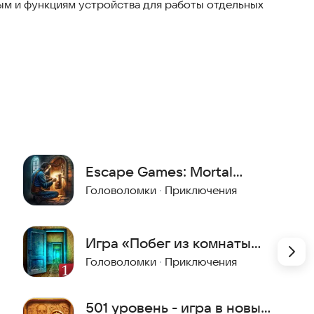
м и функциям устройства для работы отдельных
Escape Games: Mortal
Reckon
Головоломки
·
Приключения
Игра «Побег из комнаты
501» — Тайна
Головоломки
·
Приключения
501 уровень - игра в новые