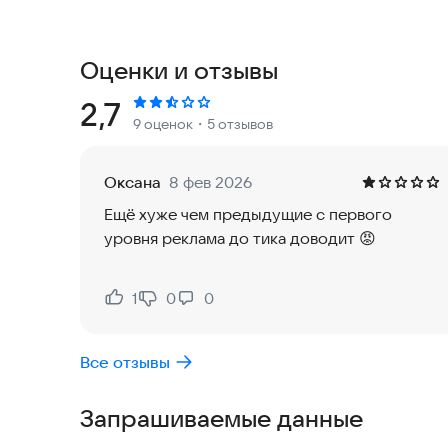
- интересные и разнообразные головоломки;
- разнообразные механики: комбинирование пр
и многое другое;
Оценки и отзывы
- отличная графика;
- атмосферные уровни.
Рейтинг:
2,7
9 оценок
・5 отзывов
Начните играть в новую игру из серии «100 две
Оксана
8 фев 2026
Почта поддержки:
support@a-s-games.com
Ещё хуже чем предыдущие с первого
уровня реклама до тика доводит 😡
1
0
0
Нравится:
Не нравится:
Все отзывы
Запрашиваемые данные