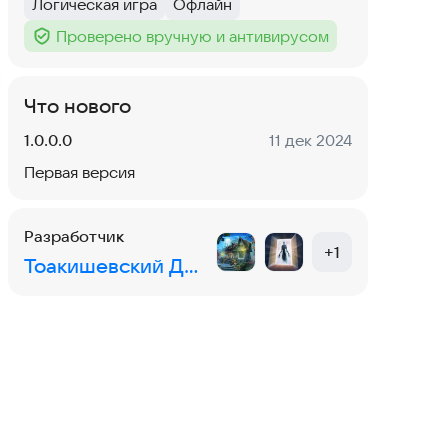
Логическая игра
Офлайн
Тег
:
Тег
:
Проверено вручную и антивирусом
Тег
:
Что нового
Версия:
Дата:
1.0.0.0
11 дек 2024
Первая версия
Разработчик
+
1
Тоакишевский Денис Евгеньевич