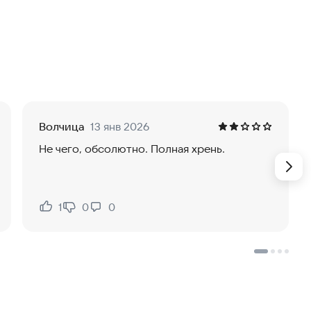
едметов, поиск спрятанных предметов, поиск отличий
рей» прямо сейчас и абсолютно бесплатно!
Волчица
13 янв 2026
Не чего, обсолютно. Полная хрень.
1
0
0
Нравится:
Не нравится: