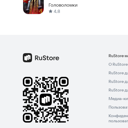
100 комнат?
Головоломки
4,8
RuStore 
О RuStore
RuStore д
RuStore д
RuStore 
Медиа-кит
Пользова
Конфиден
пользова