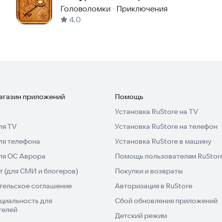
комнаты и дома
Головоломки
·
Приключения
4,0
магазин приложений
Помощь
Установка RuStore на TV
ля TV
Установка RuStore на телефон
ля телефона
Установка RuStore в машину
для ОС Аврора
Помощь пользователям RuStor
 (для СМИ и блогеров)
Покупки и возвраты
тельское соглашение
Авторизация в RuStore
циальность для
Сбой обновления приложений
телей
Детский режим