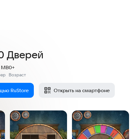
7
енок
00 Дверей
2 MB
0+
мер
Возраст
:
щью RuStore
Открыть на смартфоне