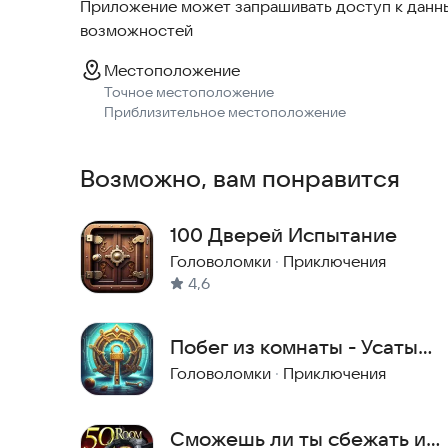
Приложение может запрашивать доступ к данны
возможностей
Местоположение
Точное местоположение
Приблизительное местоположение
Возможно, вам понравится
100 Дверей Испытание
Головоломки
·
Приключения
4,6
Побег из комнаты - Усатый
король
Головоломки
·
Приключения
Сможешь ли ты сбежать из