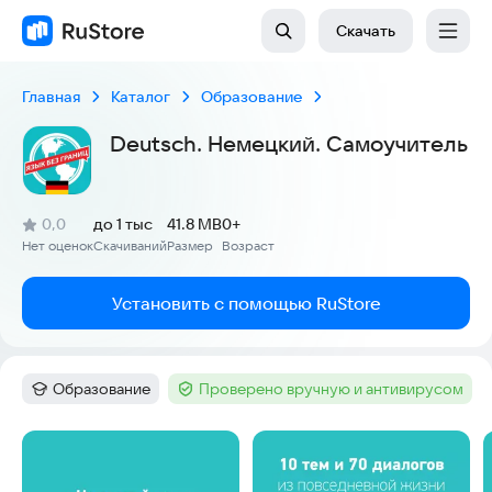
Скачать
Главная
Каталог
Образование
Deutsch. Немецкий. Самоучитель
(
)
0,0
до 1 тыс
41.8 MB
0+
Рейтинг:
Нет оценок
Скачиваний
Размер
Возраст
:
:
:
Установить с помощью RuStore
Образование
Проверено вручную и антивирусом
Категория
:
Тег
:
Скриншоты