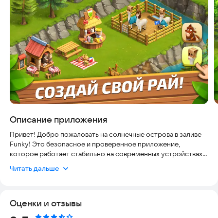
Описание приложения
Привет! Добро пожаловать на солнечные острова в заливе
Funky! Это безопасное и проверенное приложение,
которое работает стабильно на современных устройствах и
регулярно обновляется, чтобы вы могли наслаждаться игрой
Читать дальше
без сбоев. Построй свой собственный город и ферму в
тропическом раю! Отправляйся в удивительные экспедиции
по всему архипелагу! Экзотические растения, необычные
Оценки и отзывы
животные и милые питомцы ждут тебя! Харизматичные и
общительные персонажи с нетерпением ждут момента