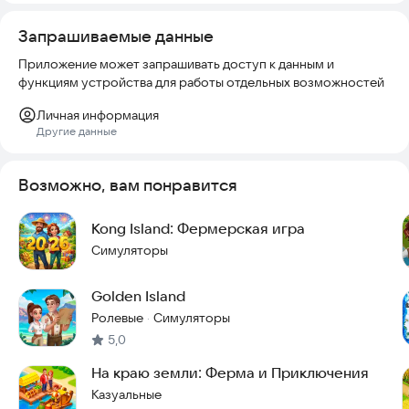
животных
Запрашиваемые данные
• Изучение и расширение своих островных владений
• Поиск сокровищ древних цивилизаций, спрятанных в самой
Приложение может запрашивать доступ к данным и
глубине джунглей
функциям устройства для работы отдельных возможностей
• Выполнение более чем 100 различных квестов с приятными
бонусами и сувенирами
Личная информация
• Бесконечное общение с местными обитателями островов
Другие данные
https://belka-games.com/ru/terms-of-service/
Возможно, вам понравится
Kong Island: Фермерская игра
https://belka-games.com/ru/privacy/
Симуляторы
Попробуй игру прямо сейчас и начни свое приключение!
Golden Island
Ролевые
Симуляторы
·
5,0
На краю земли: Ферма и Приключения
Казуальные