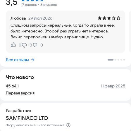
Рейтинг:
3,5
рассказать тебе свои интересные истории!
17 оценок
・6 отзывов
Выращивай злаки, фрукты и овощи, перерабатывай их на
Любовь
29 июл 2026
своих фабриках, выполняй заказы гостей и получай
Слишком запросы нереальные. Когда то играла в неё,
заслуженную награду для развития своей уютной фермы.
было интересно. Второй раз играть нет интереса.
Исследуй новые земли, погружайся в шахты и морские
Вечно переполнены амбар и хранилище. Нудно.
глубины, решай загадки ради поиска верного пути к
сокровищам пиратов!
0
0
0
Нравится:
Не нравится:
Открой в себе авантюриста, начни свой собственный бизнес,
соверши побег от рутины и окунись в самый настоящий рай
Все отзывы
на солнечных островах в сердце тропического моря! Чего
же ты ждешь?
Что нового
ОСОБЕННОСТИ:
Версия:
Дата:
45.64.1
11 февр 2025
• Захватывающие дух пейзажи и потрясающая графика
Первая версия
• Создание своей собственной фермы с помощью десятков
домиков и сотен декоративных объектов
• Выращивание злаков, фруктов, овощей и производство
Разработчик
самых разных продуктов
SAMFINACO LTD
• Путешествие в незабываемые экспедиции по архипелагу
Funky Bay
Загружено из внешнего источника
• Разведение целого зоопарка домашних питомцев и дивных