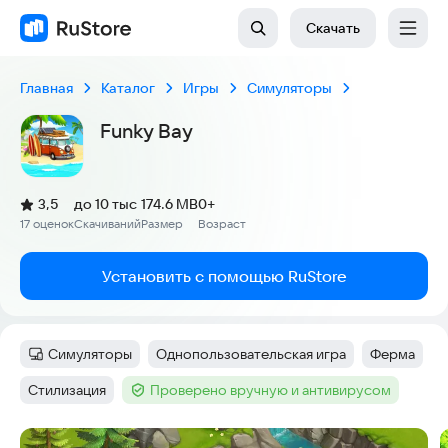
Скачать
Главная
Каталог
Игры
Симуляторы
Funky Bay
(
)
3,5
до 10 тыс
174.6 MB
0+
Рейтинг:
17 оценок
Скачиваний
Размер
Возраст
:
:
:
Установить с помощью RuStore
Симуляторы
Однопользовательская игра
Ферма
Категория
:
Тег
:
Тег
:
Стилизация
Проверено вручную и антивирусом
Тег
:
Тег
:
Скриншоты