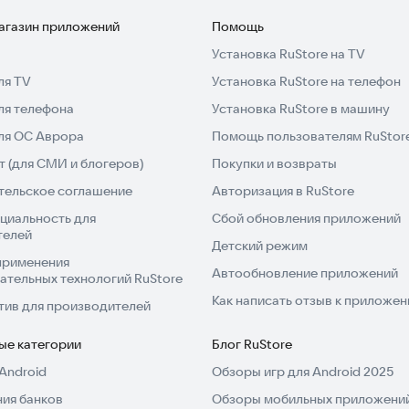
магазин приложений
Помощь
Установка RuStore на TV
ля TV
Установка RuStore на телефон
ля телефона
Установка RuStore в машину
для ОС Аврора
Помощь пользователям RuStor
 (для СМИ и блогеров)
Покупки и возвраты
тельское соглашение
Авторизация в RuStore
циальность для
Сбой обновления приложений
телей
Детский режим
применения
Автообновление приложений
ательных технологий RuStore
Как написать отзыв к приложе
тив для производителей
ые категории
Блог RuStore
Android
Обзоры игр для Android 2025
ия банков
Обзоры мобильных приложений