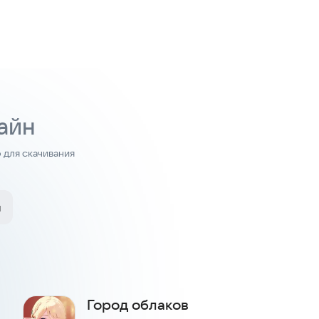
айн
для скачивания
и
Город облаков