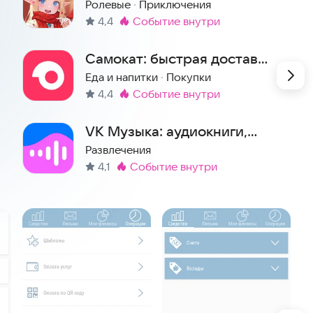
Ролевые
·
Приключения
4,4
событие внутри
Метка
:
Самокат: быстрая доставка
еды и продуктов на дом
Еда и напитки
·
Покупки
4,4
событие внутри
Метка
:
VK Музыка: аудиокниги,
песни, подкасты
Развлечения
4,1
событие внутри
Метка
: