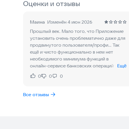
Оценки и отзывы
сторонних банков с минимальной комиссией;
- обменивать валюту;
- создавать шаблоны и автоплатежи для необх
Маина
Изменён 4 июн 2026
- погашать кредиты Братского АНКБ или кредиты других банков;
Прошлый век. Мало того, что Приложение
- получить подробную информацию по счетам, картам, кредитам
установить очень проблематично даже для
необходимый период;
продвинутого пользователя/профи... Так
ещё и чисто функционально в нем нет
необходимого минимума функций в
онлайн-сервисе банковских операций со
Ещё
своими счетами... Невозможно открыть/
0
0
0
Нравится:
Не нравится:
зарыть счёт, перевод сти денежные
средства на свое имя - в другой банк. Хотя
сейчас это делается БЕСПЛАТНО, поэтому
Все отзывы
удобно переводы оформлять онлайн. В
АНКБ можно только увидеть остаток на
счёте + размер капитализации %. А
ПЕРЕВОД =НЕТ!