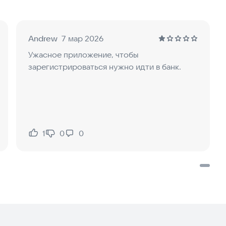
одимых Вам переводов;
Andrew
7 мар 2026
Ужасное приложение, чтобы
 посмотреть выписки за
зарегистрироваться нужно идти в банк.
1
0
0
Нравится:
Не нравится: