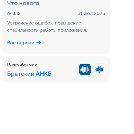
Экшен
Что нового
4,5
выбор редакции
Метка
:
Версия:
Дата:
64.1.13
31 июл 2025
Устранение ошибок, повышение
Quest of Valor: Судьба
стабильности работы приложения.
Ролевые
·
Приключения
3,6
Все версии
Яндекс Go: Такси, Еда,
Маркет, Самокаты,
Транспорт и навигация
·
Путешествия
Разработчик
4,5
топ категории
Доставка
Братский АНКБ
Метка
: