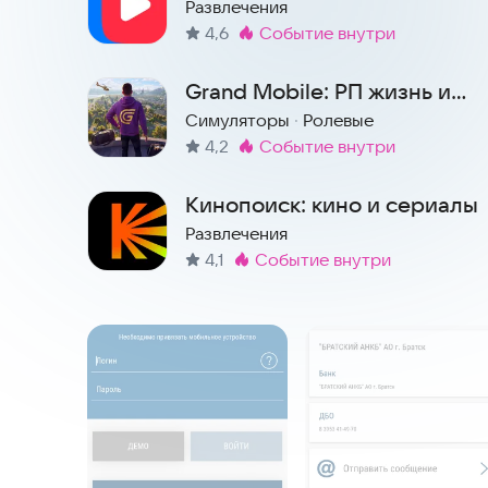
ТВ, мультфильмы и клипы
Развлечения
4,6
событие внутри
Метка
:
Grand Mobile: РП жизнь и
гонки онлайн
Симуляторы
·
Ролевые
4,2
событие внутри
Метка
:
Кинопоиск: кино и сериалы
Развлечения
4,1
событие внутри
Метка
:
Скриншоты