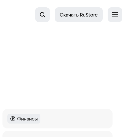
Скачать
RuStore
Финансы
Категория
:
Last Day on Earth: Survival