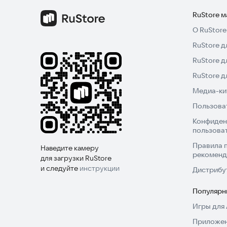
RuStore 
О RuStore
RuStore д
RuStore д
RuStore 
Медиа-кит
Пользова
Конфиден
пользова
Правила 
Наведите камеру
рекоменд
для загрузки RuStore
и следуйте
инструкции
Дистрибу
Популярн
Игры для 
Приложен