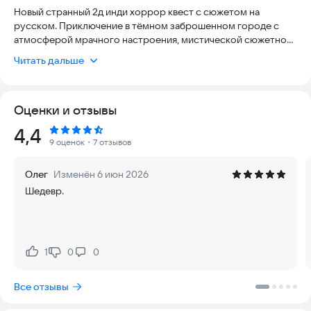
Новый странный 2д инди хоррор квест с сюжетом на
русском. Приключение в тёмном заброшенном городе с
атмосферой мрачного настроения, мистической сюжетной
линией и пиксель артом.
Читать дальше
Ты очнулся в одиночестве и напуган в незнакомом страшном
месте... Это что? Могила?
Ты слышишь жуткие звуки поблизости... В лесу прячется
Оценки и отзывы
странный силуэт... Это монстр или какой-то человек?
Твоя задача выжить и выяснить, что произошло. Прочь от
Рейтинг:
4,4
этого ужаса или же стать героем и победить?
9 оценок
・7 отзывов
Пиксельные игры с сюжетом на русском языке в стиле
ужасов и простым управлением.
Олег
Изменён 6 июн 2026
Шедевр.
🕹️Управление очень простое!
Передвигайтесь используя кнопки влево и вправо.
Кликните в любом месте экрана для взаимодействия с
ближайшим объектом.
Попробуйте выжить в этом безумном инди хоррор мире!
1
0
0
Нравится:
Не нравится:
Все отзывы