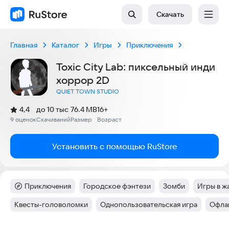
Скачать
Главная
Каталог
Игры
Приключения
Toxic City Lab: пиксельный инди
хоррор 2D
QUIET TOWN STUDIO
(
)
4,4
до 10 тыс
76.4 MB
16+
Рейтинг:
9 оценок
Скачиваний
Размер
Возраст
:
:
:
Установить с помощью RuStore
Приключения
Городское фэнтези
Зомби
Игры в жа
Категория
:
Тег
:
Тег
:
Тег
:
Квесты-головоломки
Однопользовательская игра
Офла
Тег
:
Тег
:
Тег
: