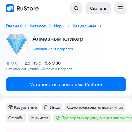
Скачать
Главная
Каталог
Игры
Казуальные
Алмазный кликер
Соколов Илья Игоревич
(
)
0,0
до 1 тыс
5.6 MB
0+
Рейтинг:
Нет оценок
Скачиваний
Размер
Возраст
:
:
:
Установить с помощью RuStore
Казуальные
Инди
Однопользовательская игра
Категория
:
Категория
:
Тег
:
Офлайн
Idle-игра
Проверено вручную и антивирусо
Тег
:
Тег
:
Тег
: