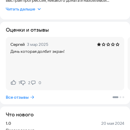
Быстрая прогрессия, никакого доната и назойливой
рекламы!
Читать дальше
Каждый последующий алмаз значительно отличается от
предыдущего.
Частые обновления и улучшения игры, нам важно мнение
Оценки и отзывы
каждого.
ПОСМОТРИ ВСЕ ВОЗМОЖНЫЕ АЛМАЗЫ!
Сергей
3 мар 2025
Дичь которая долбит экран!
1
2
0
Нравится:
Не нравится:
Все отзывы
Что нового
Версия:
Дата:
1.0
20 мая 2024