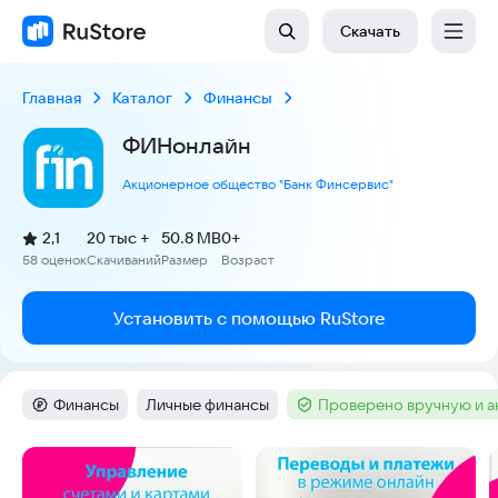
Скачать
Главная
Каталог
Финансы
ФИНонлайн
Акционерное общество "Банк Финсервис"
(
)
2,1
20 тыс +
50.8 MB
0+
Рейтинг:
58 оценок
Скачиваний
Размер
Возраст
:
:
:
Установить с помощью RuStore
Финансы
Личные финансы
Проверено вручную и 
Категория
:
Тег
:
Тег
:
Скриншоты