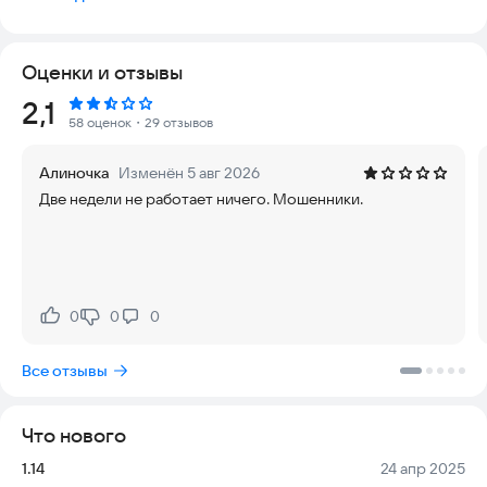
• ВХОДИТЬ в приложение с помощью биометрии (отпечаток
пальца, распознавание лица)
• УПРАВЛЯТЬ счетами и картами на Главной странице
Оценки и отзывы
• ОСУЩЕСТВЛЯТЬ ПЕРЕВОДЫ по номеру карты, по номеру
телефона (в т.ч. по Системе быстрых платежей), между
Рейтинг:
2,1
своими счетами
58 оценок
・29 отзывов
• ПОПОЛНЯТЬ свои счета со своих счетов в других банках
• ОПЛАЧИВАТЬ мобильную связь, интернет, ЖКХ и другие
Алиночка
Изменён 5 авг 2026
услуги
Две недели не работает ничего. Мошенники.
• ПОПОЛНЯТЬ вклады, подавать заявку на кредит
• КОНТРОЛИРОВАТЬ средства на счетах и картах,
анализировать расходы
• НАХОДИТЬ ближайшие офисы и банкоматы Банка
Финсервис
Новое приложение ФИНонлайн продолжит пополняться
0
0
0
Нравится:
Не нравится:
новыми сервисам, устанавливайте приложение и
регистрируйтесь в нем.
Все отзывы
Телефоны Службы клиентской поддержки: + 7 (495) 777 6 777
(для звонков из г. Москвы), 8 (800) 2000 767 (бесплатный
номер при звонке из любого города России).
Что нового
Версия:
Дата:
1.14
24 апр 2025