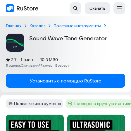
Скачать
Главная
Каталог
Полезные инструменты
Sound Wave Tone Generator
(
)
2,7
1 тыс +
10.3 MB
0+
Рейтинг:
5 оценок
Скачиваний
Размер
Возраст
:
:
:
Установить с помощью RuStore
Полезные инструменты
Проверено вручную и антив
Категория
:
Тег
:
Скриншоты