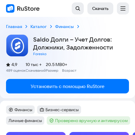
Скачать
Главная
Каталог
Финансы
Saldo Долги – Учет Долгов:
Должники, Задолженности
Foresko
(
)
4,9
10 тыс +
20.5 MB
0+
Рейтинг:
489 оценок
Скачиваний
Размер
Возраст
:
:
:
Установить с помощью RuStore
Финансы
Бизнес-сервисы
Категория
:
Категория
:
Личные финансы
Проверено вручную и антивирусом
Тег
:
Тег
: