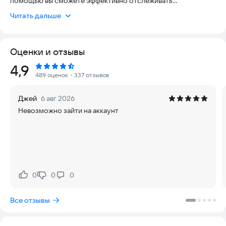
помощью вы сможете эффективно отслеживать
задолженности, управлять списком должников,
Читать дальше
фиксировать займы и просматривать аналитику.
Приложение предлагает полный функционал для учета
долгов и регулярные напоминания о платежах. Это
Оценки и отзывы
идеальное решение для тех, кто хочет держать под
контролем свои финансы, будь то малый бизнес или личные
Рейтинг:
4,9
задолженности.
489 оценок
・337 отзывов
💼 УДОБНЫЙ УЧЕТ ДОЛГОВ
Джей
6 авг 2026
Приложение помогает вам организовать список должников,
Невозможно зайти на аккаунт
разделяя его на категории «Мне должны» и «Я должен», что
позволяет оперативно отслеживать как ваши обязательства
перед другими, так и чужие задолженности перед вами.
Таким образом, книга долгов будет всегда под рукой, а учет
финансов бизнеса или личных долгов станет простым и
прозрачным. Особенно актуально это для малого бизнеса,
где точное ведение долга критически важно для
0
0
0
Нравится:
Не нравится:
финансового благополучия.
Все отзывы
⏰ ТРЕКЕР & НАПОМИНАНИЯ
Одним из ключевых преимуществ приложения является
встроенный трекер задолженностей и удобные