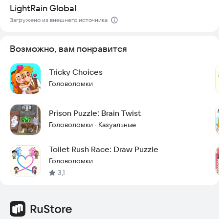
* Вам нужно только решать головоломки — не нужно быть
LightRain Global
идеальным.
Загружено из внешнего источника
* Наслаждайтесь, как будто您 рисуете на доске. Вам
наверняка будет веселo, когда вы узнаете историю за
кулисами!
Возможно, вам понравится
Особенности:
* Используйте свой палец, чтобы завершить рисунки на
Tricky Choices
экране, и позвольте игре заполнить остальную часть
Головоломки
картинки.
* Простые и легкие, но юмористические головоломки.
* Вы можете выбрать широкий выбор ручек.
Prison Puzzle: Brain Twist
* Подсказки и подсказки всегда доступны для каждого
Головоломки
Казуальные
·
уровня.
* Забавные звуки и остроумные игровые эффекты.
* Покажите свои навыки рисования!
Toilet Rush Race: Draw Puzzle
* Скачайте эту забавную игру-головоломку бесплатно.
Головоломки
* Каждый может играть в игру-головоломку DOP.
3,1
Загрузите DOP 6: Draw One Part прямо сейчас, чтобы
исследовать дикий и сумасшедший древний мир, полный
красочных существ и безумных ситуаций. Спасите
человечество от его собственной глупости и насладитесь