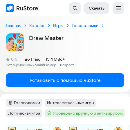
Скачать
Главная
Каталог
Игры
Головоломки
Draw Master
(
)
0,0
до 1 тыс
115.4 MB
6+
Рейтинг:
Нет оценок
Скачиваний
Размер
Возраст
:
:
:
Установить с помощью RuStore
Головоломки
Интеллектуальные игры
Категория
:
Тег
:
Логическая игра
Проверено вручную и антивирусом
Тег
:
Тег
:
Скриншоты