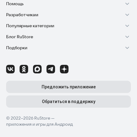
Помощь
Разработчикам
Установка RuStore на TV
Популярные категории
Зарабатывать с RuStore
Установка RuStore на телефон
Блог RuStore
Игры для Android
Стать разработчиком
Установка RuStore в машину
Подборки
Обзоры игр для Android 2025
Приложения банков
Доступ к RuStore Консоль
Помощь пользователям RuStore
Игровой набор
Обзоры мобильных приложений 2025
Государственные
RuStore SDK (документация)
Покупки и возвраты
Финансы
Лайфхаки и советы для Android-пользователей
Родителям
Блог RuStore для разработчиков
Авторизация в RuStore
Самое необходимое
Обзоры и инструкции по установке игр и программ
Приложения для шопинга
Соглашение о распространении
Сбой обновления приложений
Предложить приложение
Полезные инструменты
Материалы RuStore: инструкции, обзоры, новости
Приложения для ТВ
Регистрация иностранной компании
Детский режим
Обратиться в поддержку
Приложения для часов
Детальные разборы приложений и игр
Топ бесплатных игр
Конфиденциальность для разработчиков
Автообновление приложений
© 2022–2026 RuStore —
Высокий рейтинг
Топ приложений для Android TV
Лучшие платные игры
Как написать отзыв к приложению
приложения и игры для Андроид
Приложения для мам и детей