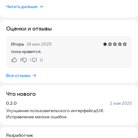
древнюю жизнь. Приложение работает стабильно на
Читать дальше
современных устройствах, не требует постоянного
подключения к интернету и не содержит навязчивой
рекламы, что делает его удобным для игры в любом месте.
Оценки и отзывы
Вернитесь назад во времени и живите так же, как жили люди
в древние времена. Каждый уровень — это ситуация,
Игорь
24 июн 2025
которую вам нужно решить, чтобы помочь пещерному
пока нравится.
человеку и леди выполнять их повседневную работу.
Наслаждайтесь прекрасными видами, используйте древние
1
1
0
Нравится:
Не нравится:
инструменты, готовьте вкусную еду на костре и сражайтесь
с дикими животными, чтобы защитить семью! Здесь так
Все отзывы
много дел, что вам никогда не будет скучно. Часы и часы
головоломок с DOP 6: Draw One Part!
Что нового
Как играть:
* Расслабьтесь и разгадывайте головоломки.
Версия:
Дата:
0.2.0
2 мая 2025
* Успокойтесь и найдите недостающие вопросы.
Улучшение пользовательского интерфейса/UX.
* Проведите долгие дни в жизни древних людей.
Исправление мелких ошибок.
* Более 100 головоломок и множество эпизодов с
недостающими частями — все это полны веселья!
* Не будьте тупицами! Ищите подсказки и намеки.
Разработчик