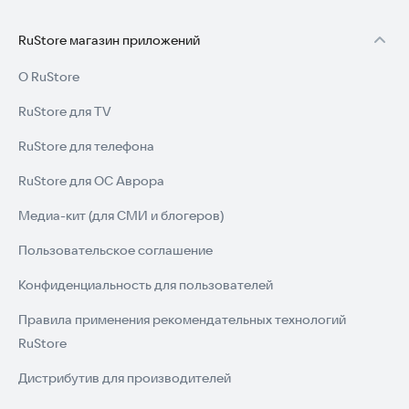
невинной, бесконечно увлекательной доисторической
игрой-головоломкой! Вы готовы исследовать древнюю
RuStore магазин приложений
землю? Давайте начнем и насладимся древней жизнью!
О RuStore
Скачайте игру прямо сейчас и начните свое приключение в
каменном веке.
RuStore для TV
RuStore для телефона
RuStore для ОС Аврора
Медиа-кит (для СМИ и блогеров)
Пользовательское соглашение
Конфиденциальность для пользователей
Правила применения рекомендательных технологий
RuStore
Дистрибутив для производителей