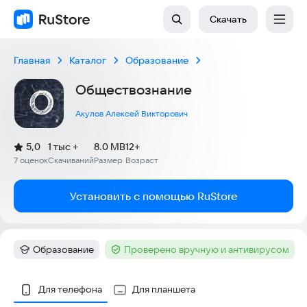
Скачать
Главная
Каталог
Образование
Обществознание
Акулов Алексей Викторович
(
)
5,0
1 тыс +
8.0 MB
12+
Рейтинг:
7 оценок
Скачиваний
Размер
Возраст
:
:
:
Установить с помощью RuStore
Образование
Проверено вручную и антивирусом
Категория
:
Тег
:
Скриншоты
Для телефона
Для планшета