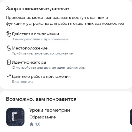
Раздел 12. Человек в меняющемся обществе
Запрашиваемые данные
Раздел 13. Общество как совместная жизнедеятельность
людей
Приложение может запрашивать доступ к данным и
Раздел 14. Наша родина – Россия
функциям устройства для работы отдельных возможностей
Раздел 15. Личность и общество
Раздел 16. Духовная сфера
Действия в приложении
Раздел 17. Человек в системе общественных отношений
Взаимодействие с приложением
Раздел 18. Общество как сложная динамическая система
Местоположение
Раздел 19. Социальные отношения
Приблизительное местоположение
Раздел 20. Правовое регулирование общественных
Идентификаторы
отношений
ID устройства или другие идентификаторы
Данные о работе приложения
Диагностика
Возможно, вам понравится
Уроки геометрии
Образование
4,8