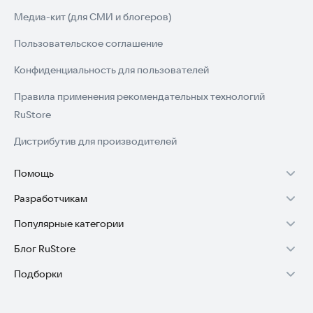
Медиа-кит (для СМИ и блогеров)
Пользовательское соглашение
Конфиденциальность для пользователей
Правила применения рекомендательных технологий
RuStore
Дистрибутив для производителей
Помощь
Разработчикам
Установка RuStore на TV
Популярные категории
Зарабатывать с RuStore
Установка RuStore на телефон
Блог RuStore
Игры для Android
Стать разработчиком
Установка RuStore в машину
Подборки
Обзоры игр для Android 2025
Приложения банков
Доступ к RuStore Консоль
Помощь пользователям RuStore
Игровой набор
Обзоры мобильных приложений 2025
Государственные
RuStore SDK (документация)
Покупки и возвраты