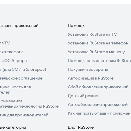
магазин приложений
Помощь
Установка RuStore на TV
ля TV
Установка RuStore на телефон
ля телефона
Установка RuStore в машину
для ОС Аврора
Помощь пользователям RuStor
 (для СМИ и блогеров)
Покупки и возвраты
тельское соглашение
Авторизация в RuStore
циальность для
Сбой обновления приложений
телей
Детский режим
применения
Автообновление приложений
ательных технологий RuStore
Как написать отзыв к приложе
тив для производителей
ые категории
Блог RuStore