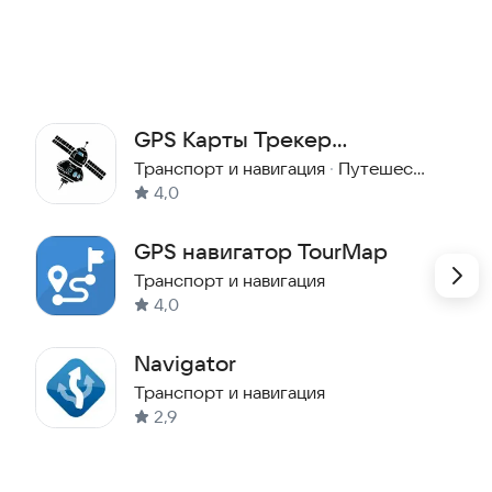
льзования.
ьному маршруту, озвучивая повороты и
 постоянно смотреть на карту. Интеграция с
ть заторов и экономить время в пути. Спидометр
GPS Карты Трекер
мени, помогая соблюдать правила дорожного
ас всегда указывает направление, что особенно
Навигатор
Транспорт и навигация
·
Путешествия
тности или при отсутствии четких ориентиров.
4,0
ите удобство комплексного решения для вашего
GPS навигатор TourMap
Транспорт и навигация
4,0
Navigator
Транспорт и навигация
2,9