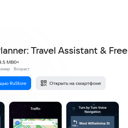
lanner: Travel Assistant & Fr
8.5 MB
0+
азмер
Возраст
:
щью RuStore
Открыть на смартфоне