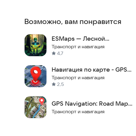
для тех, кто ценит надежность и простоту испо
Голосовая навигация GPS ведет вас по оптимал
Возможно, вам понравится
предупреждения, что исключает необходимость
данными о дорожном движении помогает избега
ESMaps — Лесной
отображает текущую скорость в реальном вре
движения и избегать штрафов. Встроенный комп
навигатор с ФГИС ЛК
Транспорт и навигация
полезно при ориентировании в незнакомой мес
4,7
Попробуйте установить это приложение и оцен
Навигация по карте - GPS
автомобиля.
навигатор
Транспорт и навигация
2,5
GPS Navigation: Road Map
Route
Транспорт и навигация