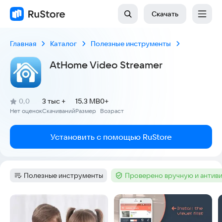
Скачать
Главная
Каталог
Полезные инструменты
AtHome Video Streamer
(
)
0,0
3 тыс +
15.3 MB
0+
Рейтинг:
Нет оценок
Скачиваний
Размер
Возраст
:
:
:
Установить с помощью RuStore
Полезные инструменты
Проверено вручную и антив
Категория
:
Тег
:
Скриншоты