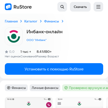
Скачать
Главная
Каталог
Финансы
Инбанк-онлайн
ООО "Инбанк"
(
)
0,0
1 тыс +
8.4 MB
0+
Рейтинг:
Нет оценок
Скачиваний
Размер
Возраст
:
:
:
Установить с помощью RuStore
Финансы
Личные финансы
Проверено вручную и 
Категория
:
Тег
:
Тег
:
Скриншоты