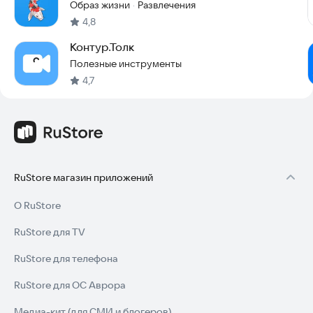
Образ жизни
Развлечения
·
4,8
Контур.Толк
Полезные инструменты
4,7
RuStore магазин приложений
О RuStore
RuStore для TV
RuStore для телефона
RuStore для ОС Аврора
Медиа-кит (для СМИ и блогеров)