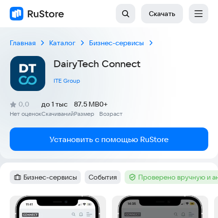
Скачать
Главная
Каталог
Бизнес-сервисы
DairyTech Connect
ITE Group
(
)
0,0
до 1 тыс
87.5 MB
0+
Рейтинг:
Нет оценок
Скачиваний
Размер
Возраст
:
:
:
Установить с помощью RuStore
Бизнес-сервисы
События
Проверено вручную и а
Категория
:
Тег
:
Тег
:
Скриншоты