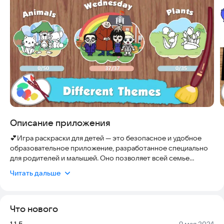
Описание приложения
💕Игра раскраски для детей — это безопасное и удобное
образовательное приложение, разработанное специально
для родителей и малышей. Оно позволяет всей семье
наслаждаться процессом творчества, изучая алфавит и
Читать дальше
развивая навыки без риска для данных ребенка. Приложение
работает стабильно, не требует постоянного подключения к
интернету и доступно на мобильных устройствах, что
Что нового
делает его актуальным выбором для ежедневного обучения
и снятия стресса.
Версия:
Дата:
1.1.5
9 мая 2024