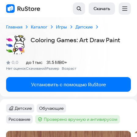
Скачать
Главная
Каталог
Игры
Детские
Coloring Games: Art Draw Paint
(
)
0,0
до 1 тыс
31.5 MB
0+
Рейтинг:
Нет оценок
Скачиваний
Размер
Возраст
:
:
:
Установить с помощью RuStore
Детские
Обучающие
Категория
:
Тег
:
Рисование
Проверено вручную и антивирусом
Тег
:
Тег
:
Скриншоты