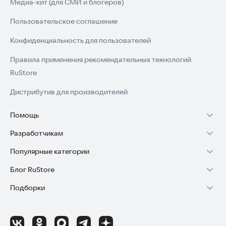
Медиа-кит (для СМИ и блогеров)
Пользовательское соглашение
Конфиденциальность для пользователей
Правила применения рекомендательных технологий
RuStore
Дистрибутив для производителей
Помощь
Разработчикам
Установка RuStore на TV
Популярные категории
Зарабатывать с RuStore
Установка RuStore на телефон
Блог RuStore
Игры для Android
Стать разработчиком
Установка RuStore в машину
Подборки
Обзоры игр для Android 2025
Приложения банков
Доступ к RuStore Консоль
Помощь пользователям RuStore
Игровой набор
Обзоры мобильных приложений 2025
Государственные
RuStore SDK (документация)
Покупки и возвраты