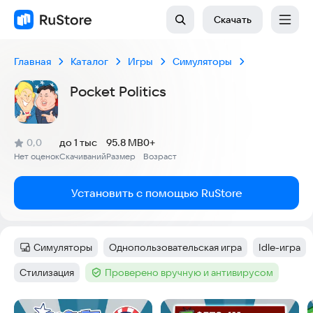
Скачать
Главная
Каталог
Игры
Симуляторы
Pocket Politics
(
)
0,0
до 1 тыс
95.8 MB
0+
Рейтинг:
Нет оценок
Скачиваний
Размер
Возраст
:
:
:
Установить с помощью RuStore
Симуляторы
Однопользовательская игра
Idle-игра
Категория
:
Тег
:
Тег
:
Стилизация
Проверено вручную и антивирусом
Тег
:
Тег
:
Скриншоты