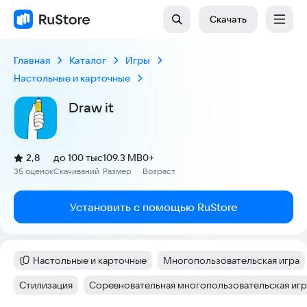
Скачать
Главная
Каталог
Игры
Настольные и карточные
Draw it
(
)
2,8
до 100 тыс
109.3 MB
0+
Рейтинг:
35 оценок
Скачиваний
Размер
Возраст
:
:
:
Установить с помощью RuStore
Настольные и карточные
Многопользовательская игра
Категория
:
Тег
:
Стилизация
Соревновательная многопользовательская игр
Тег
:
Тег
: