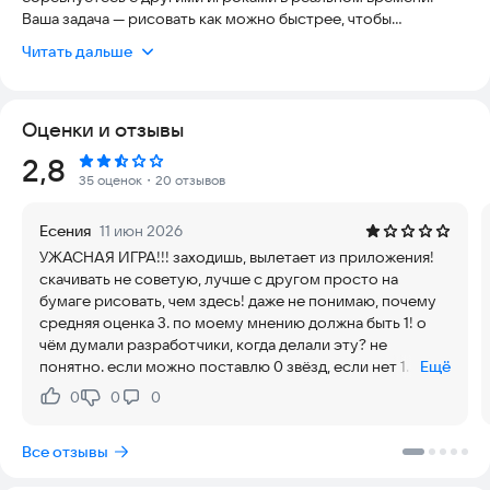
Ваша задача — рисовать как можно быстрее, чтобы
опередить соперников. У вас есть ограниченное время, за
Читать дальше
которое нужно успеть нарисовать максимальное
количество объектов.
Оценки и отзывы
Неважно, насколько вы искусны: игра подойдет как
профессиональным художникам, так и тем, кто умеет делать
Рейтинг:
2,8
только схематичные наброски. Вы обязательно полюбите
35 оценок
・20 отзывов
эту захватывающую быструю игру.
Есения
11 июн 2026
Функции игры Draw it
УЖАСНАЯ ИГРА!!! заходишь, вылетает из приложения!
- Простой и захватывающий игровой процесс
скачивать не советую, лучше с другом просто на
- Целый ряд слов, которые можно разблокировать и
бумаге рисовать, чем здесь! даже не понимаю, почему
рисовать
средняя оценка 3. по моему мнению должна быть 1! о
- Множество объектов для рисования или набросков
чём думали разработчики, когда делали эту? не
- Жесткая конкуренция
понятно. если можно поставлю 0 звёзд, если нет 1
Ещё
- Ограниченное время на выполнение задания
звезду. вообщем не рекомендую.
0
0
0
Нравится:
Не нравится:
ПОДПИШИТЕСЬ НА ИГРУ DRAW IT
Все отзывы
Подпишитесь на игру Draw it, чтобы получить все
перечисленные ниже преимущества.