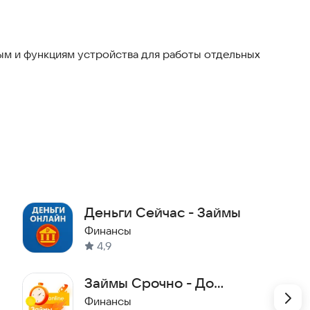
м и функциям устройства для работы отдельных
Деньги Сейчас - Займы
Финансы
4,9
Займы Срочно - До
Зарплаты Взять Деньги
Финансы