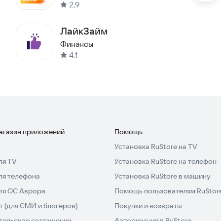
2,9
Онлайн
ЛайкЗайм
Финансы
4,1
ванные микрофинансовые организации. Мы
ичные данные клиентов с использованием
магазин приложений
Помощь
Установка RuStore на TV
ля TV
Установка RuStore на телефон
ля телефона
Установка RuStore в машину
для ОС Аврора
Помощь пользователям RuStor
 (для СМИ и блогеров)
Покупки и возвраты
тельское соглашение
Авторизация в RuStore