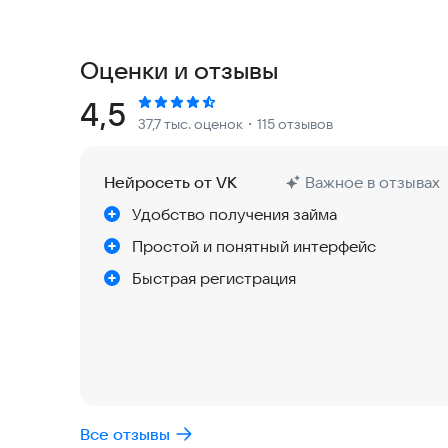
Преимущества Лавки Займов:
До 100 000 ₽ на карту за 5 минут
Оценки и отзывы
Первый займ — под 0%. Максимальная процентн
Рейтинг:
4,5
37,7 тыс. оценок
・115 отзывов
Работаем 24/7, включая праздники и выходные
Нейросеть от VK
Важное в отзывах
Не требуется справок, визитов в офис и поручи
Удобство получения займа
Доступно даже при плохой кредитной истории
Простой и понятный интерфейс
Быстрая регистрация
Прозрачные условия — без скрытых комиссий
Мгновенное одобрение и зачисление
Только проверенные и лицензированные МФО
Все отзывы
Как получить займ через Лавку Займов: