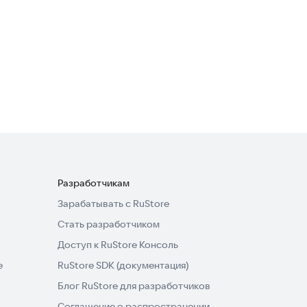
3,5
Credit2Day
Финансы
1,0
Разработчикам
Зарабатывать с RuStore
Стать разработчиком
Доступ к RuStore Консоль
e
RuStore SDK (документация)
Блог RuStore для разработчиков
Соглашение о распространении