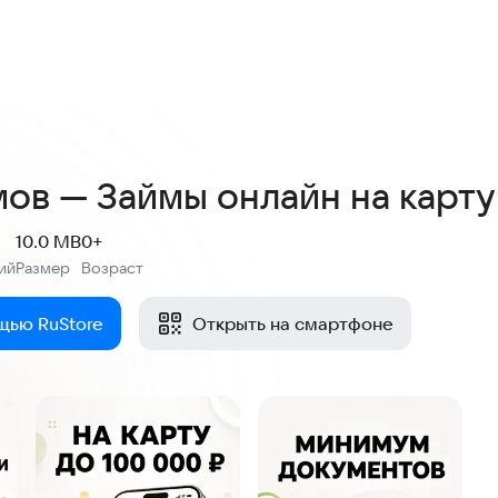
4,5
37,7 тыс. оценок
мов — Займы онлайн на карту
10.0 MB
0+
ий
Размер
Возраст
:
:
щью RuStore
Открыть на смартфоне