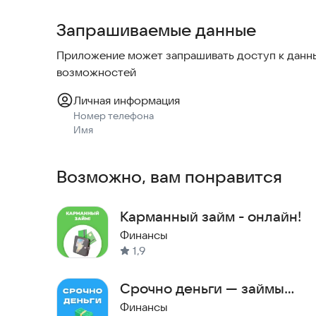
Запрашиваемые данные
Установите приложение
Приложение может запрашивать доступ к данны
Зарегистрируйтесь (нужны имя и телефон)
возможностей
Выберите сумму и срок займа
Личная информация
Номер телефона
Отправьте заявку
Имя
Получите деньги на карту в течение 5 минут
Возможно, вам понравится
Что умеет приложение:
Карманный займ - онлайн!
Подбор выгодных микрозаймов
Финансы
1,9
Отображение всех доступных предложений
Срочно деньги — займы
Быстрые анкеты
онлайн быстро и просто
Финансы