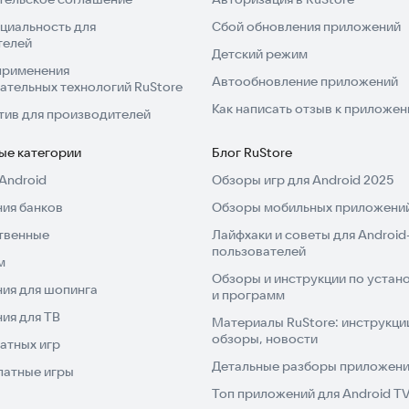
циальность для
Сбой обновления приложений
телей
Детский режим
применения
Автообновление приложений
ательных технологий RuStore
Как написать отзыв к приложе
тив для производителей
ые категории
Блог RuStore
ми. Все предложения формируются на базе данных
Android
Обзоры игр для Android 2025
естре ЦБ РФ. Мы не выдаём займы напрямую, а
ия банков
Обзоры мобильных приложений
твенные
Лайфхаки и советы для Android
пользователей
м
быстро и удобно.
Обзоры и инструкции по устано
ту уже сегодня!
ия для шопинга
и программ
ия для ТВ
Материалы RuStore: инструкци
обзоры, новости
атных игр
Детальные разборы приложений
латные игры
Топ приложений для Android T