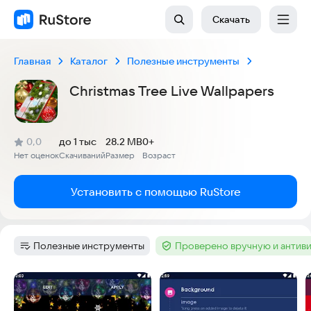
Скачать
Главная
Каталог
Полезные инструменты
Christmas Tree Live Wallpapers
(
)
0,0
до 1 тыс
28.2 MB
0+
Рейтинг:
Нет оценок
Скачиваний
Размер
Возраст
:
:
:
Установить с помощью RuStore
Полезные инструменты
Проверено вручную и антив
Категория
:
Тег
:
Скриншоты