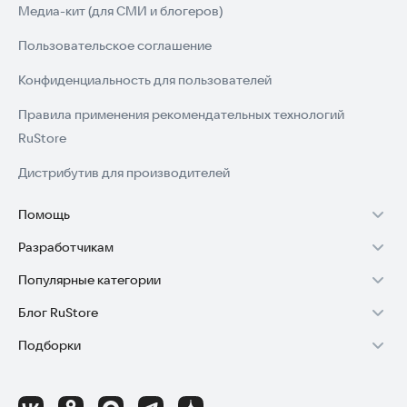
Медиа-кит (для СМИ и блогеров)
Пользовательское соглашение
Конфиденциальность для пользователей
Правила применения рекомендательных технологий
RuStore
Дистрибутив для производителей
Помощь
Разработчикам
Установка RuStore на TV
Популярные категории
Зарабатывать с RuStore
Установка RuStore на телефон
Блог RuStore
Игры для Android
Стать разработчиком
Установка RuStore в машину
Подборки
Обзоры игр для Android 2025
Приложения банков
Доступ к RuStore Консоль
Помощь пользователям RuStore
Игровой набор
Обзоры мобильных приложений 2025
Государственные
RuStore SDK (документация)
Покупки и возвраты