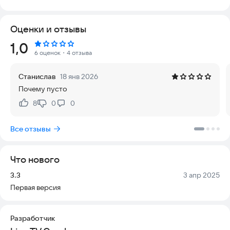
Преимущества российского TV Live:
Оценки и отзывы
• Полный бесплатный доступ ко всем каналам.
Рейтинг:
1,0
• Удобный и понятный интерфейс.
6 оценок
・4 отзыва
• Более 180 российских каналов на любой вкус: музыка,
развлекательные программы, кулинария, ужасы, новости,
Станислав
18 янв 2026
спорт, мода, комедии, религия, реалити-шоу, мультфильмы,
Почему пусто
путешествия и многое другое.
• Свежие новости из Минска, Москвы, Санкт-Петербурга и
8
0
0
Нравится:
Не нравится:
других городов Белоруссии.
• Возможность смотреть видеопрограммы и онлайн-
Все отзывы
трансляции из Украины.
Если приложение вам понравилось, поставьте ему высокую
Что нового
оценку!
Версия:
Дата:
3.3
3 апр 2025
Уведомление DMCA:
Первая версия
Это приложение не хранит и не размещает контент. Мы не
транслируем видео сами. Программа создана, чтобы помочь
Разработчик
вам легко найти и открыть мультимедийные материалы в