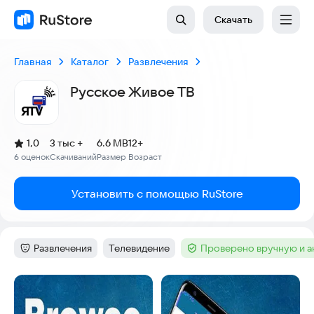
Скачать
Главная
Каталог
Развлечения
Русское Живое ТВ
(
)
1,0
3 тыс +
6.6 MB
12+
Рейтинг:
6 оценок
Скачиваний
Размер
Возраст
:
:
:
Установить с помощью RuStore
Развлечения
Телевидение
Проверено вручную и 
Категория
:
Тег
:
Тег
:
Скриншоты