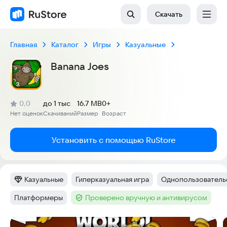
Скачать
Главная
Каталог
Игры
Казуальные
Banana Joes
(
)
0,0
до 1 тыс
16.7 MB
0+
Рейтинг:
Нет оценок
Скачиваний
Размер
Возраст
:
:
:
Установить с помощью RuStore
Казуальные
Гиперказуальная игра
Однопользовательс
Категория
:
Тег
:
Тег
:
Платформеры
Проверено вручную и антивирусом
Тег
:
Тег
:
Скриншоты