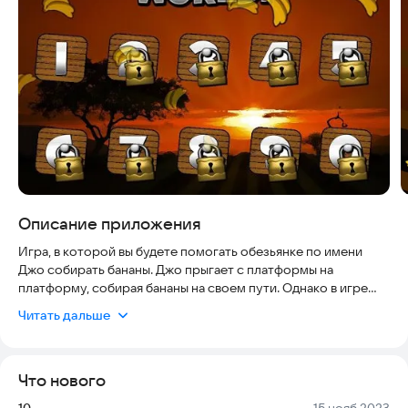
Описание приложения
Игра, в которой вы будете помогать обезьянке по имени
Джо собирать бананы. Джо прыгает с платформы на
платформу, собирая бананы на своем пути. Однако в игре
есть препятствия и враги, которые могут помешать вашему
Читать дальше
успеху. Игра подходит для всех возрастов и не требует
сложных действий, поэтому удобна даже для новичков.
Графика яркая, музыка захватывающая, а игровой процесс
Что нового
динамичный и увлекательный. Соберите как можно больше
бананов и побейте свой рекорд.
Версия:
Дата:
10
15 нояб 2023