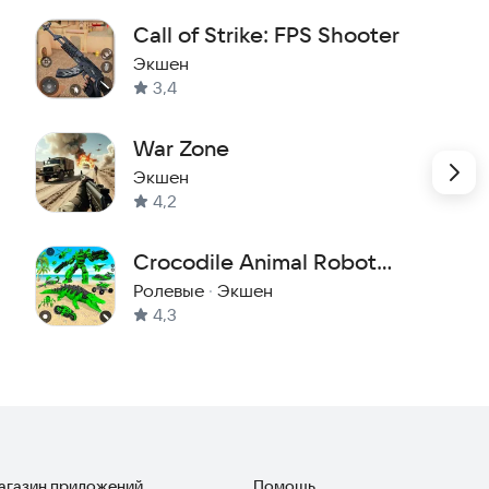
Call of Strike: FPS Shooter
Экшен
3,4
War Zone
Экшен
4,2
Crocodile Animal Robot
Games
Ролевые
·
Экшен
4,3
магазин приложений
Помощь