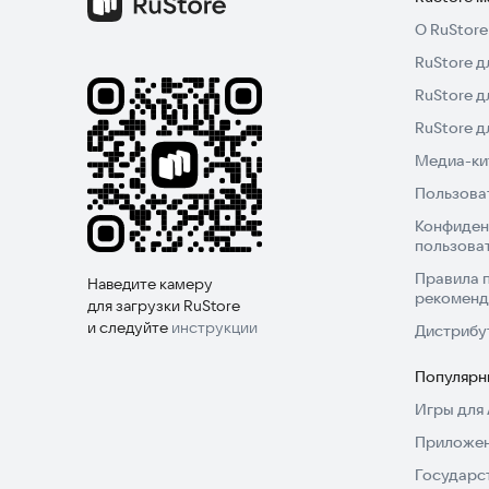
О RuStore
RuStore д
RuStore д
RuStore 
Медиа-кит
Пользова
Конфиден
пользова
Правила 
Наведите камеру
рекоменд
для загрузки RuStore
и следуйте
инструкции
Дистрибу
Популярн
Игры для 
Приложен
Государс