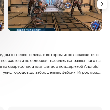
 видом от первого лица, в котором игрок сражается с
 возрастов и не содержит насилия, направленного на
ся на смартфонах и планшетах с поддержкой Android
 от улиц городов до заброшенных фабрик. Игрок может
мётов до энергетических пушек. Противники
, тяжёлые гиганты и монстры с необычными
им, поэтому можно играть без интернета.
тесь в захватывающее сражение с машинами и