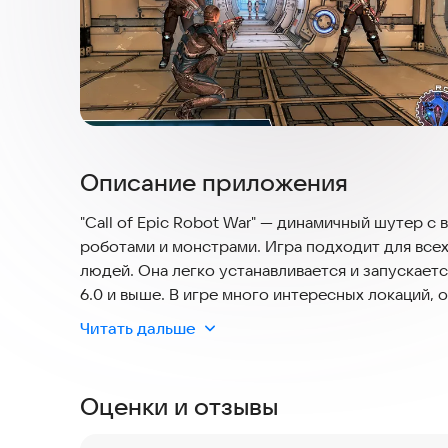
Описание приложения
"Call of Epic Robot War" — динамичный шутер с
роботами и монстрами. Игра подходит для всех
людей. Она легко устанавливается и запускает
6.0 и выше. В игре много интересных локаций,
выбрать из множества видов оружия — от пуле
Читать дальше
разнообразны: есть быстрые роботы-защитники
способностями. Игра поддерживает офлайн-реж
Установите "Call of Epic Robot War" и погрузи
Оценки и отзывы
чудовищами.