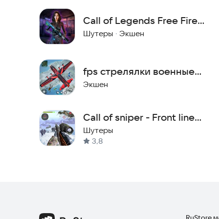
Call of Legends Free Fire
Epic Survival
Шутеры
·
Экшен
fps стрелялки военные
игры 3d
Экшен
Call of sniper - Front line
Sniper bullet
Шутеры
3,8
RuStore 