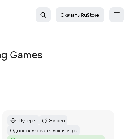
Скачать
RuStore
ing Games
Шутеры
Экшен
Категория
:
Категория
:
Однопользовательская игра
Тег
: