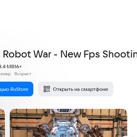
ic Robot War - New Fps Shoot
8.4 MB
16+
азмер
Возраст
:
щью RuStore
Открыть на смартфоне