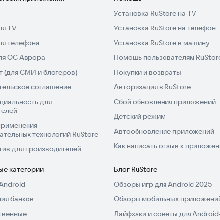
Установка RuStore на TV
ля TV
Установка RuStore на телефон
ля телефона
Установка RuStore в машину
для ОС Аврора
Помощь пользователям RuStor
 (для СМИ и блогеров)
Покупки и возвраты
тельское соглашение
Авторизация в RuStore
циальность для
Сбой обновления приложений
телей
Детский режим
применения
Автообновление приложений
ательных технологий RuStore
Как написать отзыв к приложе
тив для производителей
ые категории
Блог RuStore
Android
Обзоры игр для Android 2025
ия банков
Обзоры мобильных приложений
твенные
Лайфхаки и советы для Android