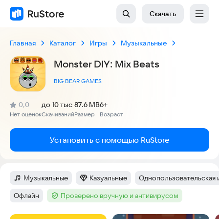
Скачать
Главная
Каталог
Игры
Музыкальные
Monster DIY: Mix Beats
BIG BEAR GAMES
(
)
0,0
до 10 тыс
87.6 MB
6+
Рейтинг:
Нет оценок
Скачиваний
Размер
Возраст
:
:
:
Установить с помощью RuStore
Музыкальные
Казуальные
Однопользовательская 
Категория
:
Категория
:
Тег
:
Офлайн
Проверено вручную и антивирусом
Тег
:
Тег
: