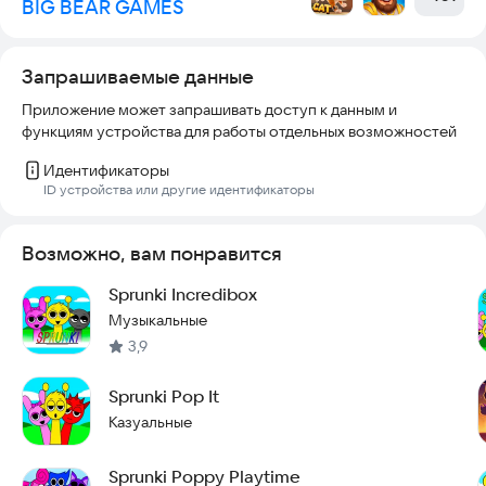
BIG BEAR GAMES
забавных и странных монстров для бесконечных творческих
комбинаций.
Запрашиваемые данные
Потрясающая графика и музыка: Яркие визуальные эффекты
и сочетание запоминающихся и загадочных мелодий делают
Приложение может запрашивать доступ к данным и
игровой процесс захватывающим.
функциям устройства для работы отдельных возможностей
Настраиваемые ритмы: Создавайте уникальные саундтреки с
Идентификаторы
помощью простого управления "перетяни-и-брось" и
ID устройства или другие идентификаторы
делитесь своими музыкальными творениями с друзьями!
Возможно, вам понравится
Готовы создать своего монстра с головы до пят и смешать
уникальные звуки? Скачайте Monster DIY: Mix Beats прямо
Sprunki Incredibox
сейчас и начните творить!
Музыкальные
Контактный адрес электронной почты:
3,9
zengyongguang6666@gmail.com
Sprunki Pop It
Казуальные
Sprunki Poppy Playtime