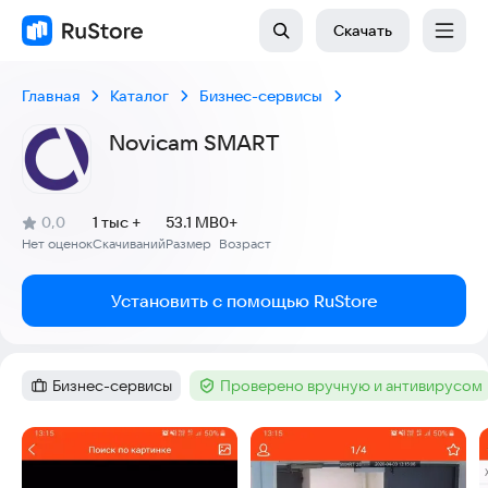
Скачать
Главная
Каталог
Бизнес-сервисы
Novicam SMART
(
)
0,0
1 тыс +
53.1 MB
0+
Рейтинг:
Нет оценок
Скачиваний
Размер
Возраст
:
:
:
Установить с помощью RuStore
Бизнес-сервисы
Проверено вручную и антивирусом
Категория
:
Тег
:
Скриншоты