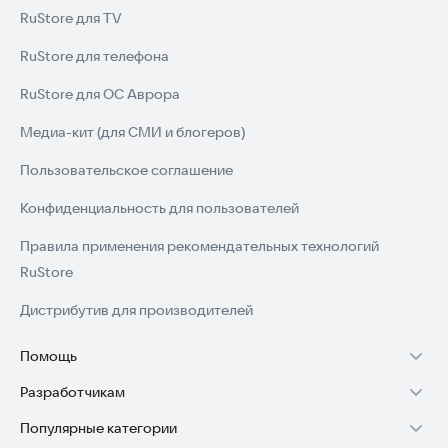
RuStore для TV
RuStore для телефона
RuStore для ОС Аврора
Медиа-кит (для СМИ и блогеров)
Пользовательское соглашение
Конфиденциальность для пользователей
Правила применения рекомендательных технологий
RuStore
Дистрибутив для производителей
Помощь
Разработчикам
Установка RuStore на TV
Популярные категории
Зарабатывать с RuStore
Установка RuStore на телефон