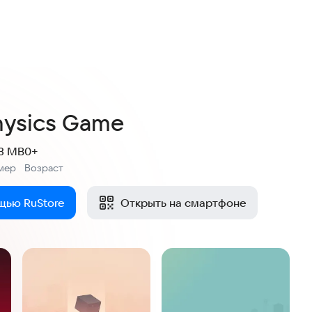
5,0
2 оценок
hysics Game
.3 MB
0+
мер
Возраст
:
щью RuStore
Открыть на смартфоне