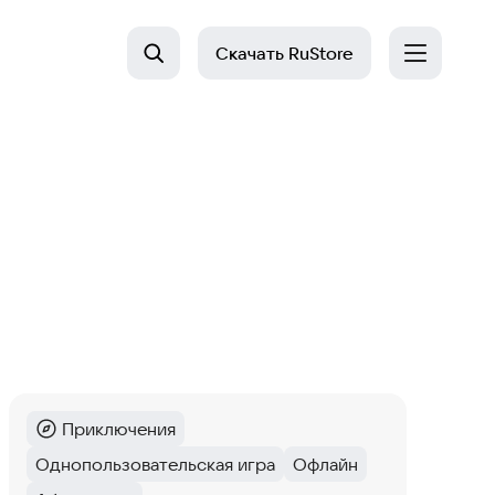
Скачать
RuStore
Приключения
Категория
:
Однопользовательская игра
Офлайн
Тег
:
Тег
: