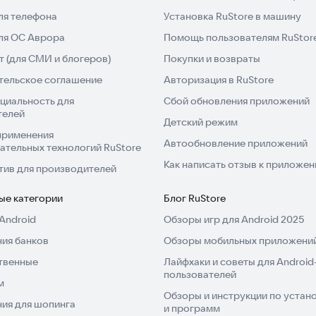
ния или физические головоломки, этот опыт будет
ля телефона
Установка RuStore в машину
. Развивайте свой мозг и осваивайте этот сложный
для ОС Аврора
Помощь пользователям RuStor
лючения.
 (для СМИ и блогеров)
Покупки и возвраты
тельское соглашение
Авторизация в RuStore
циальность для
Сбой обновления приложений
телей
оминания о квартале.
Детский режим
 Prime, Spectrum, Vanguard или Vertex для своего
применения
Автообновление приложений
ательных технологий RuStore
Как написать отзыв к приложе
 режимах Prime или Vertex.
тив для производителей
порталами, открывающий новые горизонты.
ые категории
Блог RuStore
Android
Обзоры игр для Android 2025
ия банков
Обзоры мобильных приложений
оволомные миры, многопользовательский режим и
твенные
Лайфхаки и советы для Android
ы с друзьями.
пользователей
м
Обзоры и инструкции по устано
ас и начните свое магическое приключение!
ия для шопинга
и программ