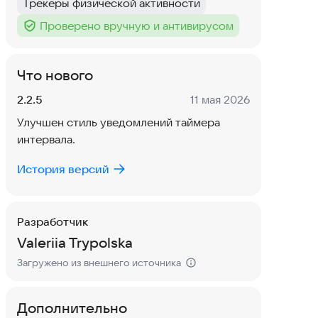
Трекеры физической активности
Тег
:
Проверено вручную и антивирусом
Тег
:
Что нового
Версия:
Дата:
2.2.5
11 мая 2026
Улучшен стиль уведомлений таймера
интервала.
История версий
Разработчик
Valeriia Trypolska
Загружено из внешнего источника
Дополнительно