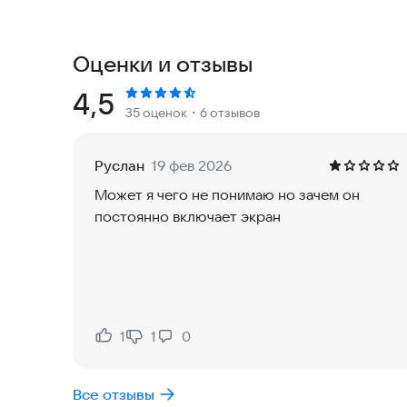
дома или на улице.
Таймер для тренировок - Табата Таймер
Оценки и отзывы
Идеально подходит для тренажерного зала, кр
Рейтинг:
4,5
35 оценок
・6 отзывов
поддерживает круговые и интервальные трениро
утреннюю зарядку. Встроенные шаблоны позво
Сохраняйте любимые программы и запускайте 
Руслан
19 фев 2026
Может я чего не понимаю но зачем он
Интервальные тренировки - круговые трениров
постоянно включает экран
Этот таймер отлично справится с круговыми и и
вы занимаетесь фитнесом, кроссфитом или тре
точно выставить интервалы работы и отдыха. 
фитнес-тренировок, чтобы не настраивать их з
1
1
0
Нравится:
Не нравится:
Боксёрский таймер - таймер раундов для бокса
Все отзывы
Бесплатный таймер раундов для бокса, ММА и д