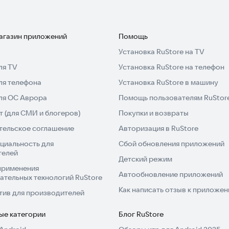
ежим поможет эффективно управлять временем и не
магазин приложений
Помощь
р
Установка RuStore на TV
ля TV
Установка RuStore на телефон
таймер. Сохраняйте любимые рецепты, и таймер
ля телефона
Установка RuStore в машину
жно искать время для приготовления блюд вручную.
мер, как таймер для яиц или стейков.
для ОС Аврора
Помощь пользователям RuStor
 (для СМИ и блогеров)
Покупки и возвраты
тельское соглашение
Авторизация в RuStore
циальность для
Сбой обновления приложений
телей
Детский режим
применения
Автообновление приложений
ательных технологий RuStore
Как написать отзыв к приложе
тив для производителей
ые категории
Блог RuStore