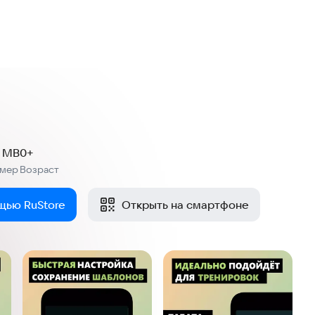
3 MB
0+
змер
Возраст
:
щью RuStore
Открыть на смартфоне