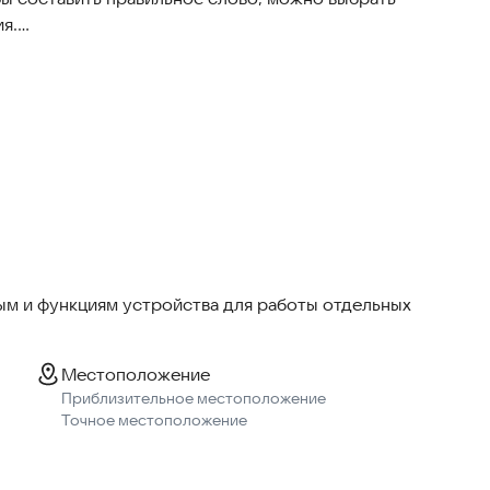
я.
которых по двадцать загаданных слов. Заданий много
ий, Французский, Испанский, Итальянский,
андский, Польский, Индонезийский, Румынский,
нгерский, Чешский и Шведский.
м и функциям устройства для работы отдельных
Местоположение
Приблизительное местоположение
Точное местоположение