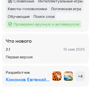
Словесные
Интеллектуальные игры
Категория
:
Тег
:
Квесты-головоломки
Логическая игра
Тег
:
Тег
:
Обучающие
Поиск слов
Тег
:
Тег
:
Проверено вручную и антивирусом
Тег
:
Что нового
Версия:
Дата:
2.1
15 мая 2025
Первая версия
Разработчик
+
4
Кононов Евгений Александрович