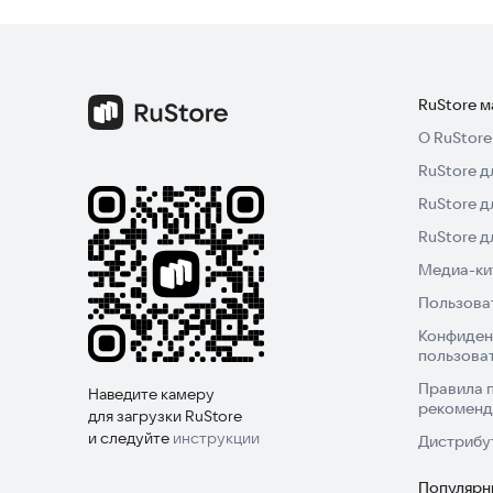
RuStore 
О RuStore
RuStore д
RuStore д
RuStore 
Медиа-кит
Пользова
Конфиден
пользова
Правила 
Наведите камеру
рекоменд
для загрузки RuStore
и следуйте
инструкции
Дистрибу
Популярн