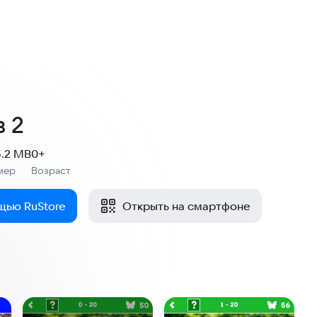
в 2
.2 MB
0+
мер
Возраст
:
щью RuStore
Открыть на смартфоне