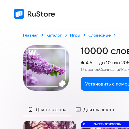
4,6
17 оценок
Главная
Каталог
Игры
Словесные
10000 сло
(
)
4,6
до 10 тыс
205
Рейтинг:
17 оценок
Скачиваний
Раз
:
:
Установить с помо
Скриншоты
Для телефона
Для планшета