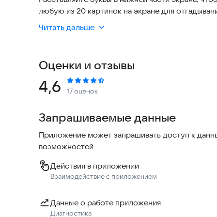
любую из 20 картинок на экране для отгадывани
Читать дальше
Вам доступно больше 40 уровней, в каждом из 
и они охватывают много тематик.
Оценки и отзывы
Игра доступна на 18 языках: Английский, Русск
Португальский, Немецкий, Каталанский, Нидерл
Рейтинг:
4,6
17 оценок
Болгарский, Тайский, Турецкий, Украинский, Ве
Запрашиваемые данные
Приложение может запрашивать доступ к данны
возможностей
Действия в приложении
Взаимодействие с приложением
Данные о работе приложения
Диагностика