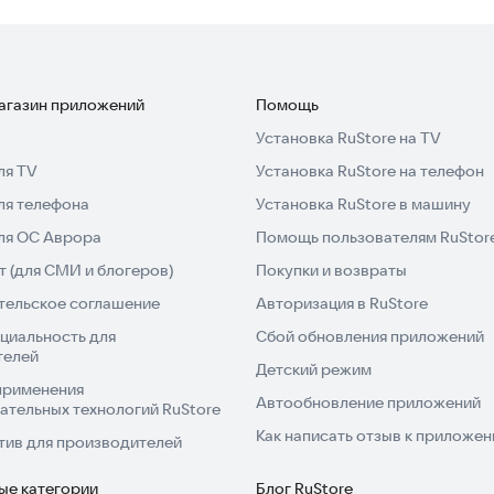
магазин приложений
Помощь
Установка RuStore на TV
ля TV
Установка RuStore на телефон
ля телефона
Установка RuStore в машину
для ОС Аврора
Помощь пользователям RuStor
 (для СМИ и блогеров)
Покупки и возвраты
тельское соглашение
Авторизация в RuStore
циальность для
Сбой обновления приложений
телей
Детский режим
применения
Автообновление приложений
ательных технологий RuStore
Как написать отзыв к приложе
тив для производителей
ые категории
Блог RuStore