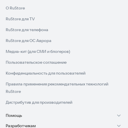
О RuStore
RuStore для TV
RuStore для телефона
RuStore для ОС Аврора
Медиа-кит (для СМИ и блогеров)
Пользовательское соглашение
Конфиденциальность для пользователей
Правила применения рекомендательных технологий
RuStore
Дистрибутив для производителей
Помощь
Разработчикам
Установка RuStore на TV