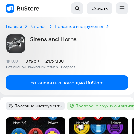
Скачать
Главная
Каталог
Полезные инструменты
Sirens and Horns
(
)
0,0
3 тыс +
24.5 MB
0+
Рейтинг:
Нет оценок
Скачиваний
Размер
Возраст
:
:
:
Установить с помощью RuStore
Полезные инструменты
Проверено вручную и антив
Категория
:
Тег
:
Скриншоты