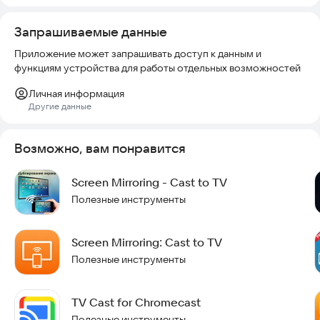
подключившись через эту функцию.
Запрашиваемые данные
Попробуйте установить приложение прямо сейчас, чтобы
начать транслировать свой контент на большой экран.
Приложение может запрашивать доступ к данным и
функциям устройства для работы отдельных возможностей
Личная информация
Другие данные
Возможно, вам понравится
Screen Mirroring - Cast to TV
Полезные инструменты
Screen Mirroring: Cast to TV
Полезные инструменты
TV Cast for Chromecast
Полезные инструменты