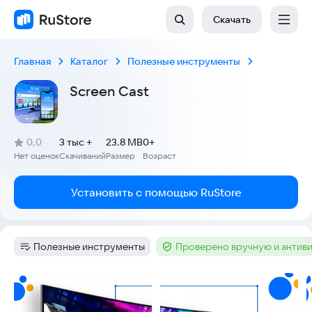
Скачать
Главная
Каталог
Полезные инструменты
Screen Cast
(
)
0,0
3 тыс +
23.8 MB
0+
Рейтинг:
Нет оценок
Скачиваний
Размер
Возраст
:
:
:
Установить с помощью RuStore
Полезные инструменты
Проверено вручную и антив
Категория
:
Тег
:
Скриншоты