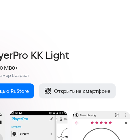
ayerPro KK Light
.0 MB
0+
азмер
Возраст
:
щью RuStore
Открыть на смартфоне