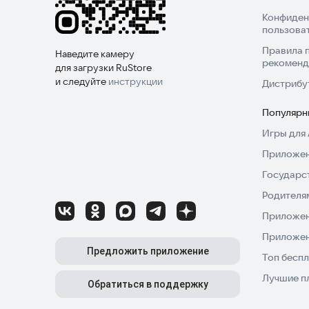
Конфиден
пользова
Правила 
Наведите камеру
рекоменд
для загрузки RuStore
и следуйте
инструкции
Дистрибу
Популярн
Игры для 
Приложен
Государс
Родителя
Приложен
Приложен
Предложить приложение
Топ беспл
Лучшие п
Обратиться в поддержку