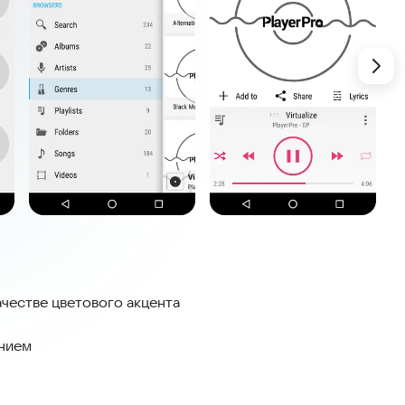
ачестве цветового акцента
ением
экране плеера (только для Android 4.3+, для 4.0-4.2