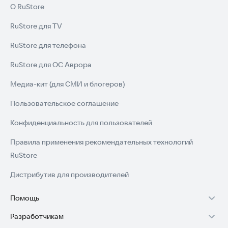
О RuStore
RuStore для TV
RuStore для телефона
RuStore для ОС Аврора
Медиа-кит (для СМИ и блогеров)
Пользовательское соглашение
Конфиденциальность для пользователей
Правила применения рекомендательных технологий
RuStore
Дистрибутив для производителей
Помощь
Разработчикам
Установка RuStore на TV