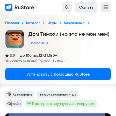
Скачать
Главная
Каталог
Игры
Казуальные
Дом Тимохи (но это не мой мем)
Рязанов Ваня
(
)
3,9
до 100 тыс
127.1 MB
0+
Рейтинг:
46 оценок
Скачиваний
Размер
Возраст
:
:
:
Установить с помощью RuStore
Казуальные
Гиперказуальная игра
Категория
:
Тег
:
Офлайн
Проверено вручную и антивирусом
Тег
:
Тег
: