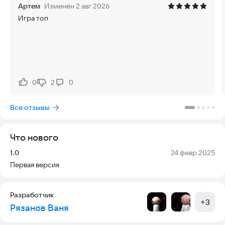
Артем
Изменён 2 авг 2026
Игра топ
0
2
0
Нравится:
Не нравится:
Все отзывы
Что нового
Версия:
Дата:
1.0
24 февр 2025
Первая версия
Разработчик
+
3
Рязанов Ваня