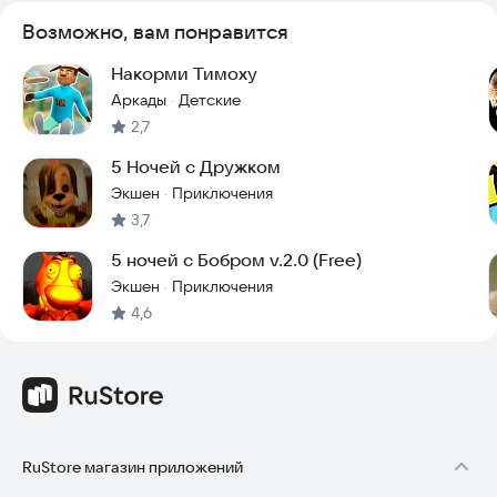
Возможно, вам понравится
Накорми Тимоху
Аркады
Детские
·
2,7
5 Ночей с Дружком
Экшен
Приключения
·
3,7
5 ночей с Бобром v.2.0 (Free)
Экшен
Приключения
·
4,6
RuStore магазин приложений