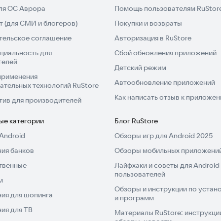
для ОС Аврора
Помощь пользователям RuStor
 (для СМИ и блогеров)
Покупки и возвраты
тельское соглашение
Авторизация в RuStore
циальность для
Сбой обновления приложений
телей
Детский режим
применения
Автообновление приложений
ательных технологий RuStore
Как написать отзыв к приложе
тив для производителей
ые категории
Блог RuStore
Android
Обзоры игр для Android 2025
ия банков
Обзоры мобильных приложений
твенные
Лайфхаки и советы для Android
пользователей
м
Обзоры и инструкции по устано
ия для шопинга
и программ
ия для ТВ
Материалы RuStore: инструкци