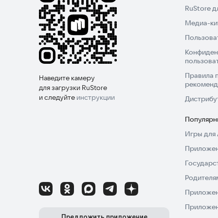
RuStore 
Медиа-кит
Пользова
Конфиден
пользова
Правила 
Наведите камеру
рекоменд
для загрузки RuStore
и следуйте
инструкции
Дистрибу
Популярн
Игры для 
Приложен
Государс
Родителя
Приложен
Приложен
Предложить приложение