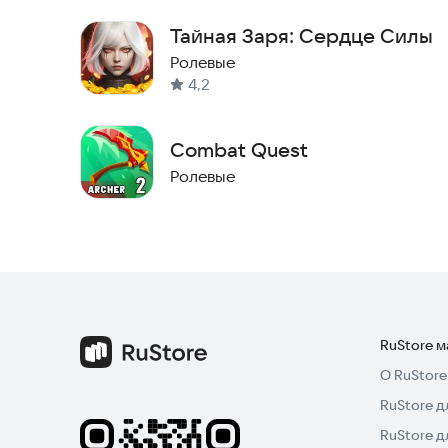
Тайная Заря: Сердце Силы
Ролевые
4,2
Combat Quest
Ролевые
RuStore 
О RuStore
RuStore д
RuStore д