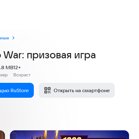
3,5
23 оценки
чные
 War: призовая игра
4.8 MB
12+
змер
Возраст
:
щью RuStore
Открыть на смартфоне