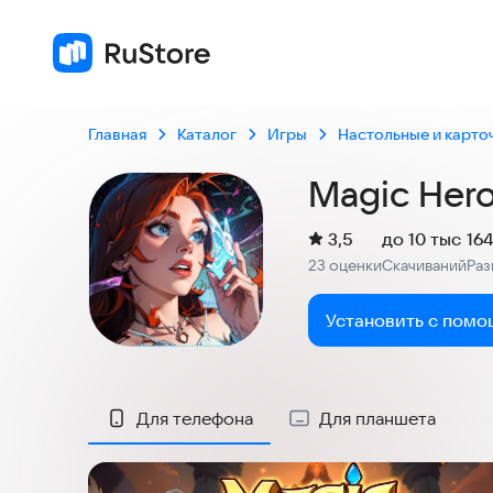
Главная
Каталог
Игры
Настольные и карто
Magic Hero
(
)
3,5
до 10 тыс
16
Рейтинг:
23 оценки
Скачиваний
Ра
:
:
Установить с помо
Скриншоты
Для телефона
Для планшета