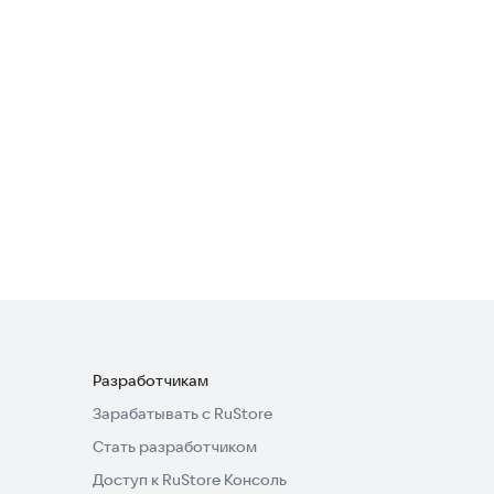
Регион фантазии
Экшен
·
Ролевые
4,5
Магический мир: Новое
испытание
Ролевые
·
Казуальные
3,0
Разработчикам
Зарабатывать с RuStore
Стать разработчиком
Доступ к RuStore Консоль