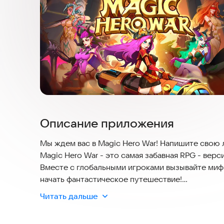
Описание приложения
Мы ждем вас в Magic Hero War! Напишите свою 
Magic Hero War - это самая забавная RPG - верс
Вместе с глобальными игроками вызывайте миф
начать фантастическое путешествие!
Читать дальше
Чего ты ждешь? Начните свое приключение пря
совершенно новый мир!