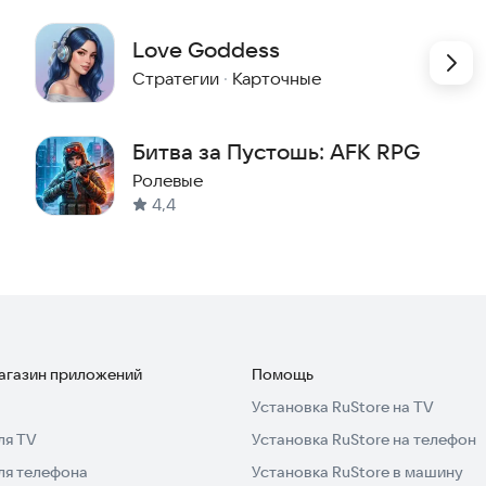
Love Goddess
Стратегии
·
Карточные
Битва за Пустошь: AFK RPG
Ролевые
4,4
магазин приложений
Помощь
Установка RuStore на TV
ля TV
Установка RuStore на телефон
ля телефона
Установка RuStore в машину