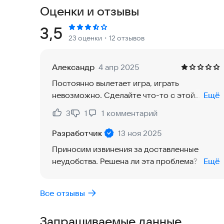
Оценки и отзывы
- простаивание без измельчения и легкая побед
В любое время АФК. Легко обновить своего гер
Рейтинг:
3,5
23 оценки
・12 отзывов
- Сбор эпических героев -
Соберите, обновите и выпустите лучшие команд
Александр
4 апр 2025
Наслаждайтесь полным экраном конечного эфф
Постоянно вылетает игра, играть
визуальный опыт
невозможно. Сделайте что-то с этой
Ещё
проблемой.
Победить с умом и стратегией -
3
1
1
комментарий
Нравится:
Не нравится:
Используйте мудрость, чтобы создать несколь
Разработчик
13 ноя 2025
помощью замечательных комбинаций разных ге
Приносим извинения за доставленные
Глобальное партнерство PvP & Public -
неудобства. Решена ли эта проблема? Если
Ещё
Наслаждайтесь различными социальными играми,
нет, отправьте скриншот сбоя на адрес
система друзей! Сражайтесь с друзьями за чест
jinyuhan@juefeng.com
, и мы решим её как
Все отзывы
можно скорее.
- Бесплатные ресурсы и суперльготы -
Запрашиваемые данные
За вход в игру можно получить 100 бесплатных