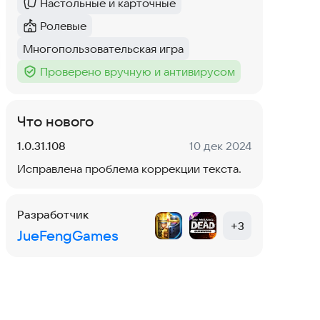
Настольные и карточные
Категория
:
Ролевые
Категория
:
Многопользовательская игра
Тег
:
Проверено вручную и антивирусом
Тег
:
Что нового
Версия:
Дата:
1.0.31.108
10 дек 2024
Исправлена проблема коррекции текста.
Разработчик
+
3
JueFengGames