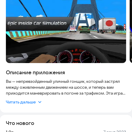
Описание приложения
Вы — непревзойденный уличный гонщик, который застрял
между оживленным движением на шоссе, и теперь вам
приходится маневрировать в погоне за трафиком. Эта игра-
гонщик навсегда меняет представление об автомобильных
Читать дальше
играх. Сделайте первый шаг в мир уличных гонок, где каждый
поворот — это риск, а каждая скорость — это вызов.
Погрузитесь в реалистичные трассы, полные препятствий и
Что нового
неожиданностей, где вы будете чувствовать каждый удар
шин о дорожное покрытие и каждый резкий поворот.
Версия:
Дата:
1.0c
7 сент 2023