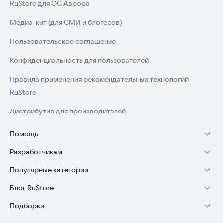
RuStore для ОС Аврора
Медиа-кит (для СМИ и блогеров)
Пользовательское соглашение
Конфиденциальность для пользователей
Правила применения рекомендательных технологий
RuStore
Дистрибутив для производителей
Помощь
Разработчикам
Установка RuStore на TV
Популярные категории
Зарабатывать с RuStore
Установка RuStore на телефон
Блог RuStore
Игры для Android
Стать разработчиком
Установка RuStore в машину
Подборки
Обзоры игр для Android 2025
Приложения банков
Доступ к RuStore Консоль
Помощь пользователям RuStore