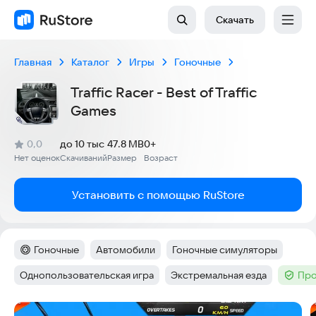
Скачать
Главная
Каталог
Игры
Гоночные
Traffic Racer - Best of Traffic
Games
(
)
0,0
до 10 тыс
47.8 MB
0+
Рейтинг:
Нет оценок
Скачиваний
Размер
Возраст
:
:
:
Установить с помощью RuStore
Гоночные
Автомобили
Гоночные симуляторы
Категория
:
Тег
:
Тег
:
Однопользовательская игра
Экстремальная езда
Про
Тег
:
Тег
:
Тег
:
Скриншоты