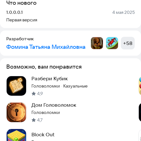
Что нового
Версия:
Дата:
1.0.0.0.1
4 мая 2025
Первая версия
Разработчик
+
58
Фомина Татьяна Михайловна
Возможно, вам понравится
Разбери Кубик
Головоломки
Казуальные
·
4,9
Дом Головоломок
Головоломки
4,7
Block Out