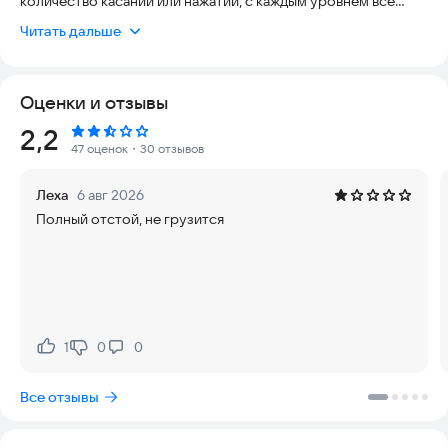
количество касаний или нажатий, с каждым уровнем все
сложнее и сложнее.
Читать дальше
Ваша задача:
- Разобрать кубик за ограниченное количество нажатий или
касаний
Оценки и отзывы
- На некоторых уровнях есть пилы, части кубика должны
касаться их, чтобы пройти уровни!
Рейтинг:
2,2
- Пройдите все уровни.
47 оценок
・30 отзывов
Связаться с разработчиком:
kolia19642810@gmail.com
Леха
6 авг 2026
Полный отстой, не грузится
1
0
0
Нравится:
Не нравится:
Все отзывы