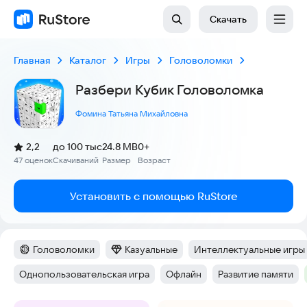
Скачать
Главная
Каталог
Игры
Головоломки
Разбери Кубик Головоломка
Фомина Татьяна Михайловна
(
)
2,2
до 100 тыс
24.8 MB
0+
Рейтинг:
47 оценок
Скачиваний
Размер
Возраст
:
:
:
Установить с помощью RuStore
Головоломки
Казуальные
Интеллектуальные игры
Категория
:
Категория
:
Тег
:
Однопользовательская игра
Офлайн
Развитие памяти
Тег
:
Тег
:
Тег
: