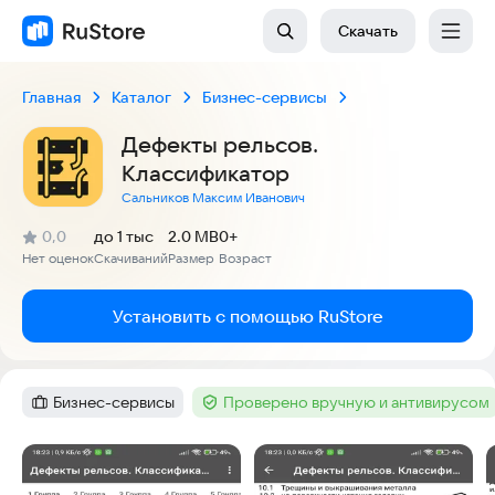
Скачать
Главная
Каталог
Бизнес-сервисы
Дефекты рельсов.
Классификатор
Сальников Максим Иванович
(
)
0,0
до 1 тыс
2.0 MB
0+
Рейтинг:
Нет оценок
Скачиваний
Размер
Возраст
:
:
:
Установить с помощью RuStore
Бизнес-сервисы
Проверено вручную и антивирусом
Категория
:
Тег
:
Скриншоты