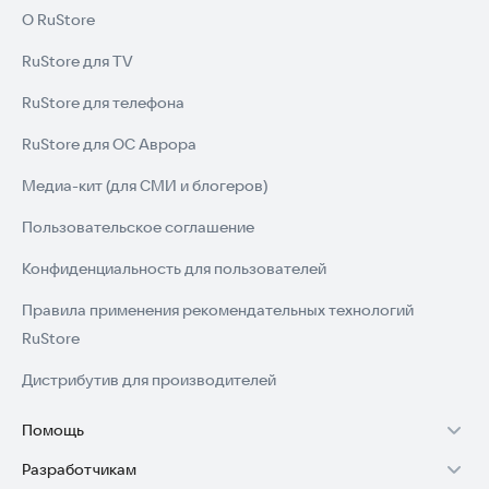
О RuStore
RuStore для TV
RuStore для телефона
RuStore для ОС Аврора
Медиа-кит (для СМИ и блогеров)
Пользовательское соглашение
Конфиденциальность для пользователей
Правила применения рекомендательных технологий
RuStore
Дистрибутив для производителей
Помощь
Разработчикам
Установка RuStore на TV