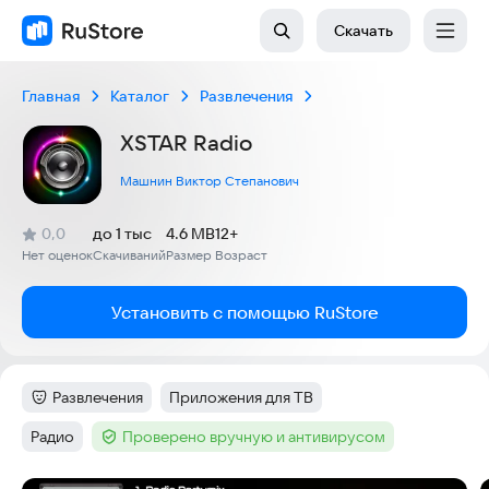
Скачать
Главная
Каталог
Развлечения
XSTAR Radio
Машнин Виктор Степанович
(
)
0,0
до 1 тыс
4.6 MB
12+
Рейтинг:
Нет оценок
Скачиваний
Размер
Возраст
:
:
:
Установить с помощью RuStore
Развлечения
Приложения для ТВ
Категория
:
Тег
:
Радио
Проверено вручную и антивирусом
Тег
:
Тег
: