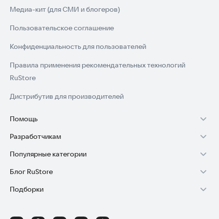
Медиа-кит (для СМИ и блогеров)
Пользовательское соглашение
Конфиденциальность для пользователей
Правила применения рекомендательных технологий
RuStore
Дистрибутив для производителей
Помощь
Разработчикам
Установка RuStore на TV
Популярные категории
Зарабатывать с RuStore
Установка RuStore на телефон
Блог RuStore
Игры для Android
Стать разработчиком
Установка RuStore в машину
Подборки
Обзоры игр для Android 2025
Приложения банков
Доступ к RuStore Консоль
Помощь пользователям RuStore
Игровой набор
Обзоры мобильных приложений 2025
Государственные
RuStore SDK (документация)
Покупки и возвраты