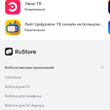
Эфир ТВ
Развлечения
Лайт Цифровое ТВ онлайн на большом
экране
Развлечения
RuStore магазин приложений
О RuStore
RuStore для TV
RuStore для телефона
RuStore для ОС Аврора