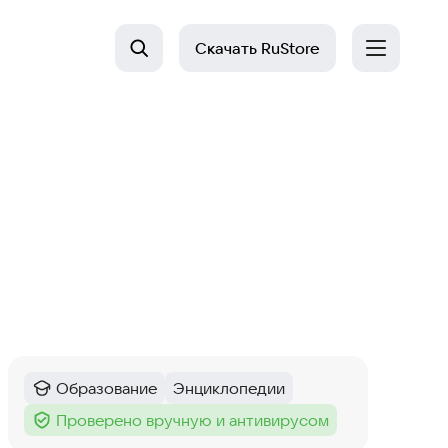
Скачать
RuStore
Образование
Энциклопедии
Категория
:
Тег
:
Проверено вручную и антивирусом
Тег
: