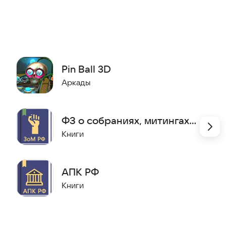
для работы не требуется.
торые меняли статьи кодекса. Ссылки на документы
Pin Ball 3D
Аркады
аналогично разделам и главам.
ФЗ о собраниях, митингах,
в РФ
Книги
АПК РФ
Книги
gov.ru
(«Государственная система правовой