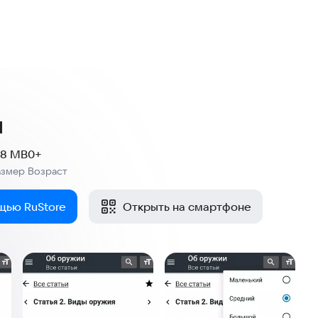
и
.8 MB
0+
азмер
Возраст
:
щью RuStore
Открыть на смартфоне