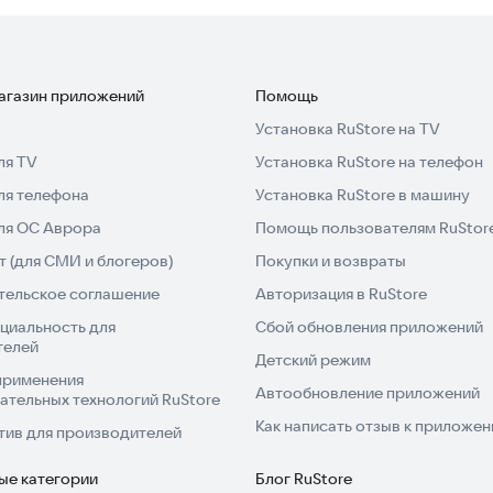
сть и конфиденциальность данных, так как работает
ьную версию законодательства, обновленную до
еспечивается простым интерфейсом: навигация по
магазин приложений
Помощь
релистывание разделов и глав напоминает привычное
Установка RuStore на TV
ю страницу, что упрощает чтение. Функция поиска
ля TV
Установка RuStore на телефон
о названию или тексту. Возможность создания
ля телефона
Установка RuStore в машину
ным разделам. Все ссылки на изменяющие
 под статьями, экономя время на поиск источников.
для ОС Аврора
Помощь пользователям RuStor
т установки дополнительных сервисов или
 (для СМИ и блогеров)
Покупки и возвраты
тельское соглашение
Авторизация в RuStore
циальность для
Сбой обновления приложений
го доступа к актуальному законодательству.
телей
Детский режим
применения
Автообновление приложений
ательных технологий RuStore
Как написать отзыв к приложе
тив для производителей
ые категории
Блог RuStore