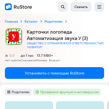
Скачать
Главная
Каталог
Родителям
Карточки логопеда
Автоматизация звука У (3)
ОБЩЕСТВО С ОГРАНИЧЕННОЙ ОТВЕТСТВЕННОСТЬЮ
"НОВАТОР"
(
)
0,0
до 1 тыс
13.7 MB
0+
Рейтинг:
Нет оценок
Скачиваний
Размер
Возраст
:
:
:
Установить с помощью RuStore
Родителям
Проверено вручную и антивирусом
Категория
:
Тег
:
Скриншоты