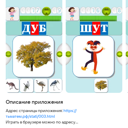
Описание приложения
Адрес страницы приложения:
https://
тьматем.рф/stati/003.html
Играть в браузере можно по адресу
https://yandex.ru/games/play/187641?draft=true