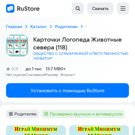
Скачать
Главная
Каталог
Родителям
Карточки Логопеда Животные
севера (118)
ОБЩЕСТВО С ОГРАНИЧЕННОЙ ОТВЕТСТВЕННОСТЬЮ
"НОВАТОР"
(
)
0,0
до 1 тыс
13.7 MB
0+
Рейтинг:
Нет оценок
Скачиваний
Размер
Возраст
:
:
:
Установить с помощью RuStore
Родителям
Проверено вручную и антивирусом
Категория
:
Тег
:
Скриншоты