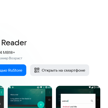
 Reader
.4 MB
18+
азмер
Возраст
:
щью RuStore
Открыть на смартфоне