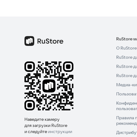
RuStore 
О RuStore
RuStore д
RuStore д
RuStore 
Медиа-кит
Пользова
Конфиден
пользова
Правила 
Наведите камеру
рекоменд
для загрузки RuStore
и следуйте
инструкции
Дистрибу