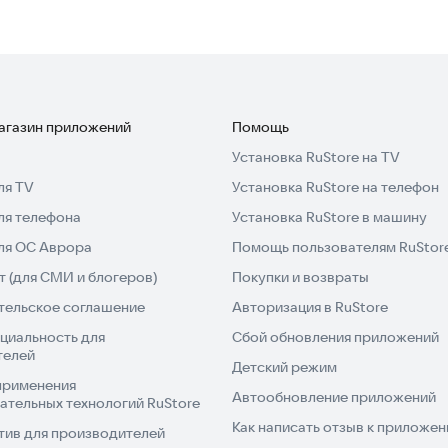
магазин приложений
Помощь
Установка RuStore на TV
ля TV
Установка RuStore на телефон
ля телефона
Установка RuStore в машину
для ОС Аврора
Помощь пользователям RuStor
 (для СМИ и блогеров)
Покупки и возвраты
тельское соглашение
Авторизация в RuStore
циальность для
Сбой обновления приложений
телей
Детский режим
применения
Автообновление приложений
ательных технологий RuStore
Как написать отзыв к приложе
тив для производителей