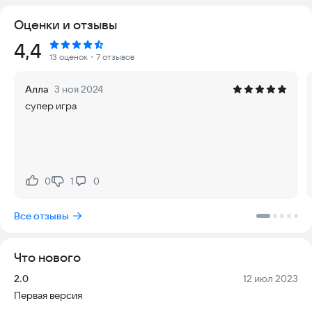
бесконечный кайф от разлетающихся в стороны кусков
Оценки и отзывы
монстров ( ͡° ͜ʖ ͡°)
Рейтинг:
4,4
В каждом уровне вы будете встречать кучу разных врагов.
13 оценок
・7 отзывов
Зомби, слабые зомби, быстрые зомби-зубастики, скелеты,
скелетроны, зомби-качки (руки-базуки), криперы,
Алла
3 ноя 2024
канализацонные криперы, эйсид (кислотные) криперы!
супер игра
На выбор представлено 4 оружия:
- пистолет - неплох для самозащиты но если ты хочешь
преподнести супостатам урок, слабовато
0
1
0
Нравится:
Не нравится:
- дробовик (он же дробач) - отличный способ раскидать
толпу мелких зубастиков
Все отзывы
- автомат - бесит пауза между выстрелами? тогда это
оружие для вас!
Что нового
- ракетница (также известная как БАЗУКА) - не стоит
Версия:
Дата:
2.0
12 июл 2023
говорить, стоит жаждать и использовать это оружие
Первая версия
массового поражения!