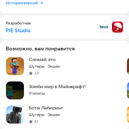
История версий
Чего же вы ждете?! Вперед, в атаку!
Разработчик
PIE Studio
Возможно, вам понравится
Сломай это
Шутеры
Экшен
·
3,9
Зомби мир в Майнкрафт!
Утилиты
Боты Лабиринт
Шутеры
Экшен
·
4,1