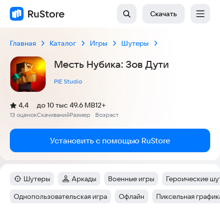
Скачать
Главная
Каталог
Игры
Шутеры
Месть Нубика: Зов Дути
PIE Studio
(
)
4,4
до 10 тыс
49.6 MB
12+
Рейтинг:
13 оценок
Скачиваний
Размер
Возраст
:
:
:
Установить с помощью RuStore
Шутеры
Аркады
Военные игры
Героические шу
Категория
:
Категория
:
Тег
:
Тег
:
Однопользовательская игра
Офлайн
Пиксельная график
Тег
:
Тег
:
Тег
: