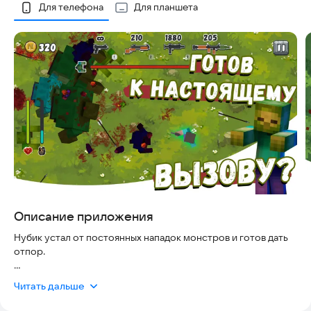
Скриншоты
Для телефона
Для планшета
Описание приложения
Нубик устал от постоянных нападок монстров и готов дать
отпор.
Стань оружием его ярости в монстрячей мясорубке!
Читать дальше
В награду за победы получай патроны, скины и конечно же