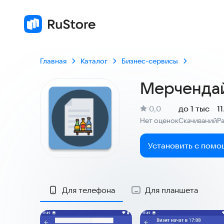
Главная
Каталог
Бизнес-сервисы
Мерченда
(
)
0,0
до 1 тыс
1
Рейтинг:
Нет оценок
Скачиваний
Р
:
:
Установить с помо
Скриншоты
Для телефона
Для планшета