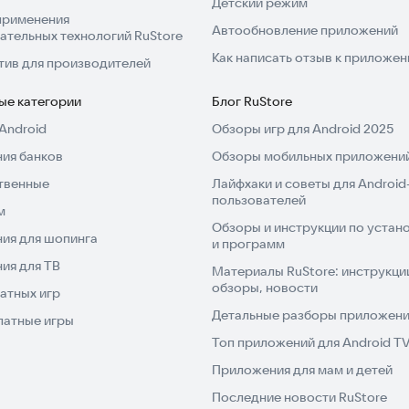
Детский режим
применения
Автообновление приложений
ательных технологий RuStore
Как написать отзыв к приложе
тив для производителей
ые категории
Блог RuStore
Android
Обзоры игр для Android 2025
ия банков
Обзоры мобильных приложений
твенные
Лайфхаки и советы для Android
пользователей
м
Обзоры и инструкции по устано
ия для шопинга
и программ
ия для ТВ
Материалы RuStore: инструкци
обзоры, новости
атных игр
Детальные разборы приложений
латные игры
Топ приложений для Android T
Приложения для мам и детей
Последние новости RuStore