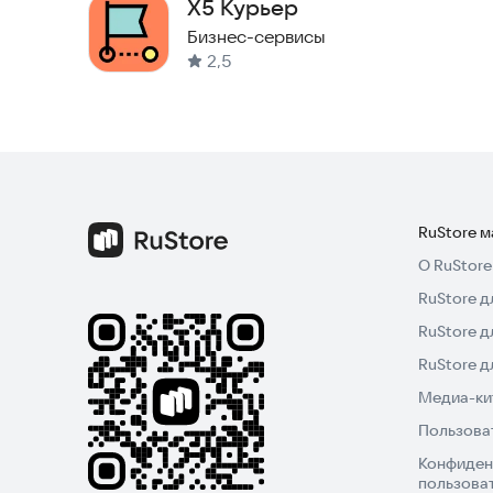
X5 Курьер
Бизнес-сервисы
2,5
RuStore 
О RuStore
RuStore д
RuStore д
RuStore 
Медиа-кит
Пользова
Конфиден
пользова