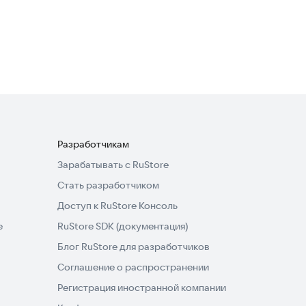
Boxberry Курьеры
Бизнес-сервисы
·
Объявления и услуги
2,3
Разработчикам
Зарабатывать с RuStore
Стать разработчиком
Доступ к RuStore Консоль
e
RuStore SDK (документация)
Блог RuStore для разработчиков
Соглашение о распространении
Регистрация иностранной компании