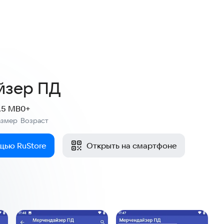
йзер ПД
1.5 MB
0+
азмер
Возраст
:
щью RuStore
Открыть на смартфоне