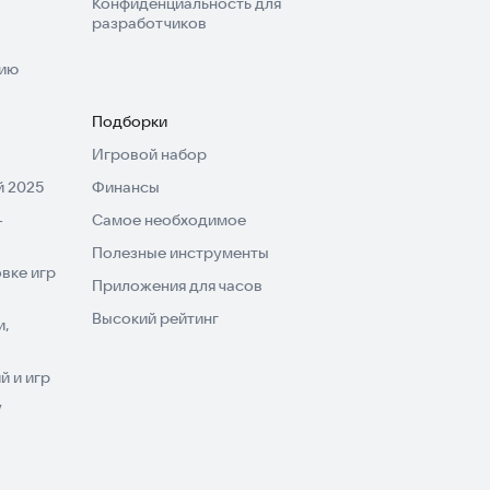
Конфиденциальность для
разработчиков
нию
Подборки
Игровой набор
 2025
Финансы
-
Самое необходимое
Полезные инструменты
вке игр
Приложения для часов
Высокий рейтинг
и,
 и игр
V