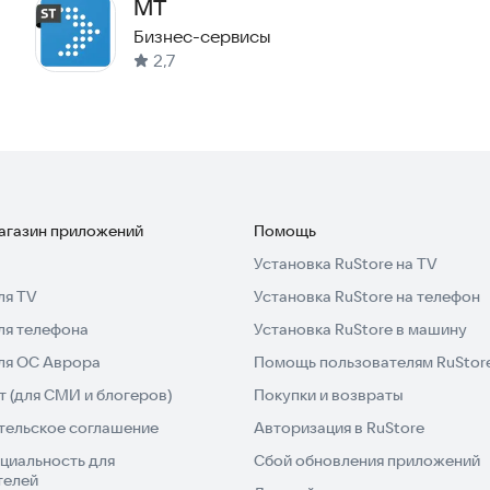
МТ
Бизнес-сервисы
2,7
магазин приложений
Помощь
Установка RuStore на TV
ля TV
Установка RuStore на телефон
ля телефона
Установка RuStore в машину
для ОС Аврора
Помощь пользователям RuStor
 (для СМИ и блогеров)
Покупки и возвраты
тельское соглашение
Авторизация в RuStore
циальность для
Сбой обновления приложений
телей