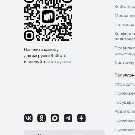
RuStore 
Медиа-кит
Пользова
Конфиден
пользова
Правила 
Наведите камеру
рекоменд
для загрузки RuStore
и следуйте
инструкции
Дистрибу
Популярн
Игры для 
Приложен
Государс
Родителя
Приложен
Приложен