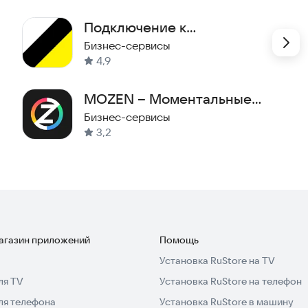
Подключение к
Яндекс.Такси
Бизнес-сервисы
4,9
MOZEN – Моментальные
выплаты
Бизнес-сервисы
3,2
магазин приложений
Помощь
Установка RuStore на TV
ля TV
Установка RuStore на телефон
ля телефона
Установка RuStore в машину