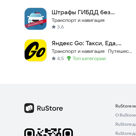
Штрафы ГИБДД без
комиссии
Транспорт и навигация
3,6
Яндекс Go: Такси, Еда,
Маркет, Самокаты,
Транспорт и навигация
·
Путешествия
4,5
топ категории
Доставка
Метка
:
RuStore 
О RuStore
RuStore д
RuStore д