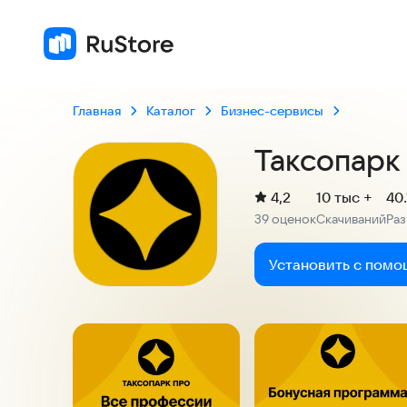
Главная
Каталог
Бизнес-сервисы
Таксопарк
(
)
4,2
10 тыс +
40
Рейтинг:
39 оценок
Скачиваний
Ра
:
:
Установить с помо
Скриншоты