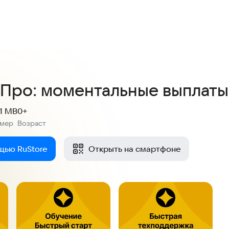
4,2
39 оценок
 Про: моментальные выплаты
.1 MB
0+
змер
Возраст
:
щью RuStore
Открыть на смартфоне