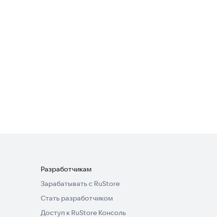
Такси 1. Яндекс такси
Бишкек
Бизнес-сервисы
Про грузовой для
водителей
Бизнес-сервисы
Разработчикам
Зарабатывать с RuStore
Стать разработчиком
Доступ к RuStore Консоль