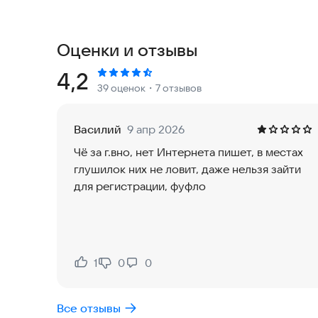
выполненных приглашённым вами другом в тече
- Живая поддержка 24/7 — ваш личный менеджер
Оценки и отзывы
Работа в сервисе Яндекс Такси по всей террит
созданием комфортных условий для водителей 
Рейтинг:
4,2
39 оценок
・7 отзывов
Подключиться в Яндекс Go стало ещё проще! Ре
вашего времени без приезда в автопарк, перехо
Василий
9 апр 2026
рейтинга и приоритета.
Чё за г.вно, нет Интернета пишет, в местах
глушилок них не ловит, даже нельзя зайти
Мы сделали наше приложение для водителей Янд
для регистрации, фуфло
вывести денежные средства себе на карту мом
ожидания расчётного периода и ночью, и в пра
Скачиваете приложение, регистрируетесь в Ян
первого заказа. Денежные средства поступят н
1
0
0
Нравится:
Не нравится:
без комиссии.
Все отзывы
Наш комплекс услуг по достоинству оценит ка