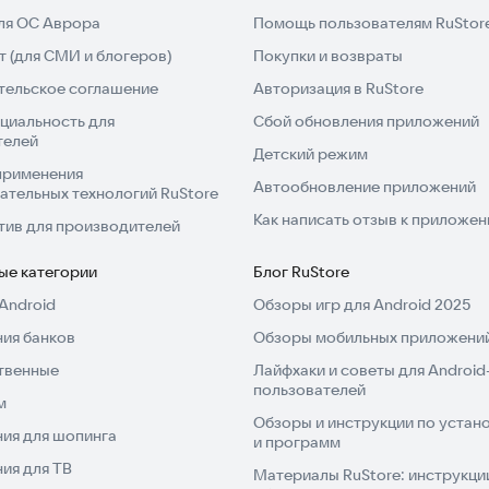
для ОС Аврора
Помощь пользователям RuStor
 (для СМИ и блогеров)
Покупки и возвраты
тельское соглашение
Авторизация в RuStore
циальность для
Сбой обновления приложений
телей
Детский режим
применения
Автообновление приложений
ательных технологий RuStore
Как написать отзыв к приложе
тив для производителей
ые категории
Блог RuStore
Android
Обзоры игр для Android 2025
ия банков
Обзоры мобильных приложений
твенные
Лайфхаки и советы для Android
пользователей
м
Обзоры и инструкции по устано
ия для шопинга
и программ
ия для ТВ
Материалы RuStore: инструкци