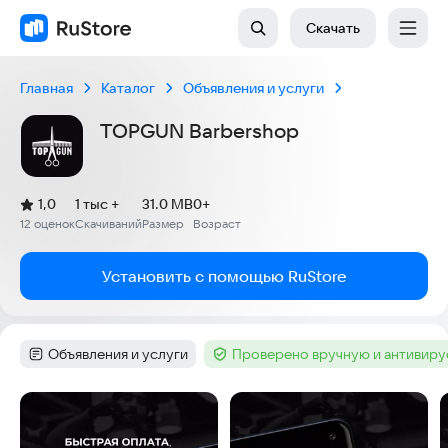
Скачать
Главная
Каталог
Объявления и услуги
TOPGUN Barbershop
(
)
1,0
1 тыс +
31.0 MB
0+
Рейтинг:
12 оценок
Скачиваний
Размер
Возраст
:
:
:
Установить с помощью RuStore
Объявления и услуги
Проверено вручную и антивир
Категория
:
Тег
:
Скриншоты