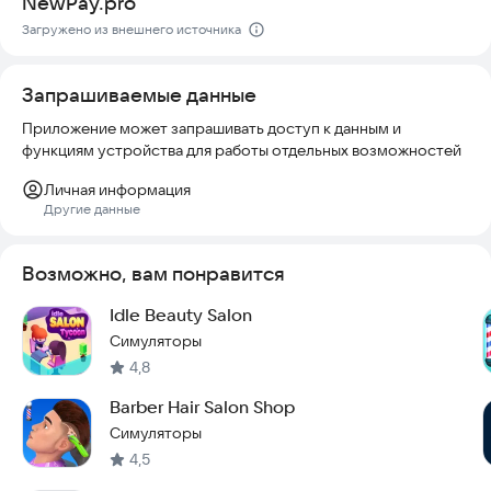
NewPay.pro
Скачайте приложение TOPGUN прямо сейчас и оцените
Загружено из внешнего источника
комфорт сервиса.
Запрашиваемые данные
Приложение может запрашивать доступ к данным и
функциям устройства для работы отдельных возможностей
Личная информация
Другие данные
Возможно, вам понравится
Idle Beauty Salon
Симуляторы
4,8
Barber Hair Salon Shop
Симуляторы
4,5