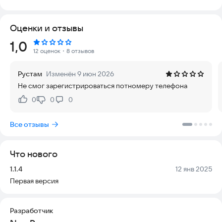
Мы предлагаем вам максимально удобное мобильное
приложение для посещения барбершопов TOPGUN. С его
Оценки и отзывы
помощью вы легко узнаете о текущих акциях и новинках, а
также совершите простую и интерактивную оплату, оставив
Рейтинг:
1,0
чаевые сотруднику.
12 оценок
・8 отзывов
Благодаря приложению TOPGUN перед вами открываются
Рустам
Изменён 9 июн 2026
следующие возможности:
Не смог зарегистрироваться потномеру телефона
1. Интерактивная оплата по QR-коду с помощью Системы
0
0
0
Нравится:
Не нравится:
Быстрых Платежей. Это безопасный и быстрый способ
расчета, исключающий необходимость носить наличные.
Все отзывы
2. Электронные чаевые. Вы можете отблагодарить своего
барбера электронными чаевыми прямо во время оплаты
через QR-код, не тратя время на поиск мелочи.
Что нового
3. Удобная онлайн-запись к вашему барберу. Вы можете
выбрать удобное время и мастера заранее, экономя время в
Версия:
Дата:
1.1.4
12 янв 2025
очереди.
Первая версия
Приложение обеспечивает актуальность информации в
реальном времени, гарантирует безопасность транзакций и
Разработчик
работает стабильно на современных устройствах.